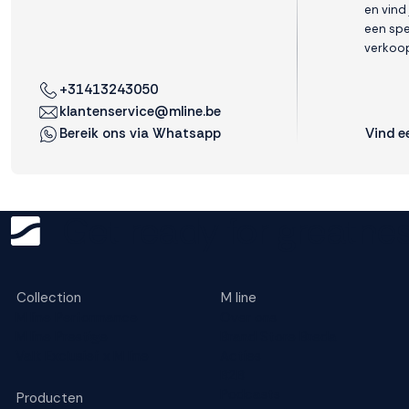
en vind
een spe
verkoop
+31413243050
klantenservice@mline.be
Vind e
Bereik ons via Whatsapp
Get ready for greatnes
Collection
M line
M line Performance
Over ons
M line Prestige
Brand Store Breda
Valk Exclusief x M line
Acties
B2B
Podcasts
Producten