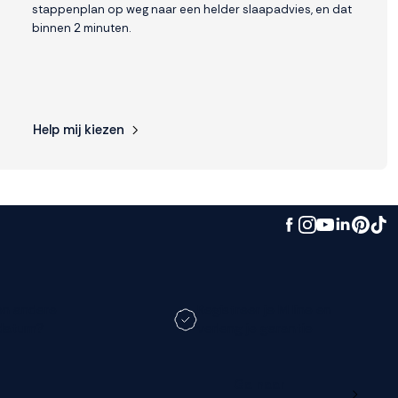
stappenplan op weg naar een helder slaapadvies, en dat
binnen 2 minuten.
Help mij kiezen
en andere
Registreer je M line en
datum?
verleng je garantie
Ga naar