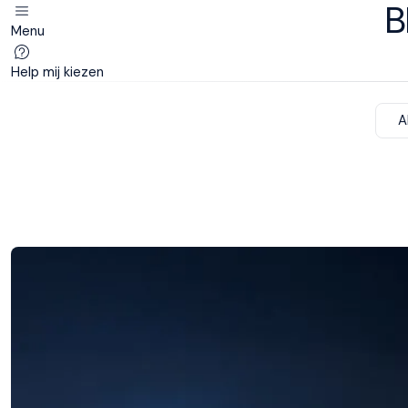
B
Menu
Deze site
gebruikt
Help mij kiezen
cookies
A
M line plaatst
functionele,
analytische en
marketing cookies.
Dankzij functionele
cookies werkt de
website goed, terwijl
de analytische
cookies ons helpen
om de website te
verbeteren. Via de
marketing cookies