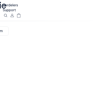
ie
Verdelers
Support
am