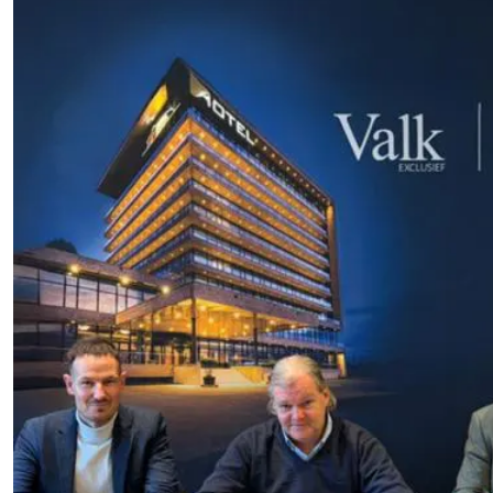
kunnen we jouw
interactie met ons
binnen en buiten
onze website te
volgen. Dat doen we
legitiem en belangrijk,
anoniem. Meer
weten? Lees
Bekijk
dit overzicht
voor
alle
cookieinstellingen en
lees hier onze privacy
policy
. Door te
accepteren geef je
toestemming voor
onze marketing
cookies. Kies je voor
Weigeren? Dan
plaatsen we alleen
functionele en
analytische cookies.