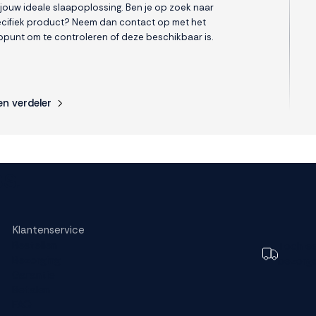
 jouw ideale slaapoplossing. Ben je op zoek naar
cifiek product? Neem dan contact op met het
punt om te controleren of deze beschikbaar is.
en verdeler
s.
Klantenservice
Bestellen
Toch e
Bezorging
bezorg
Garantie
Betalen
FAQ