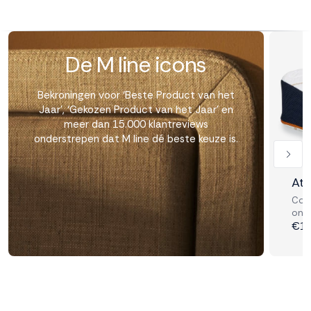
De M line icons
Bekroningen voor ‘Beste Product van het
Jaar’, ‘Gekozen Product van het Jaar' en
meer dan 15.000 klantreviews
onderstrepen dat M line dé beste keuze is.
Ath
Comf
onde
€17