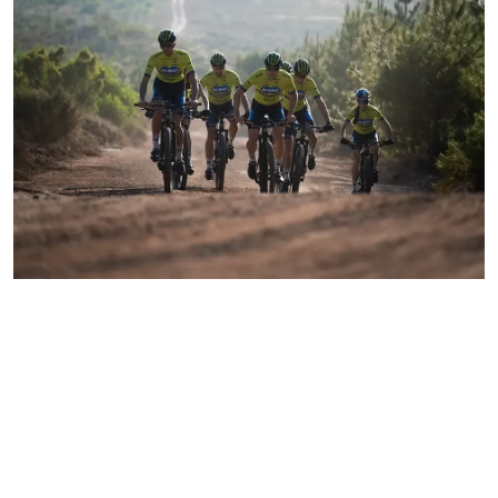
Bart Brentjens
"M line helpt ons bij een goed
slaapklimaat, waardoor onze renners
elke dag met meer energie, kracht en
motivatie kunnen trainen.”
KMC Nukeproof Mountainbike Racing Team