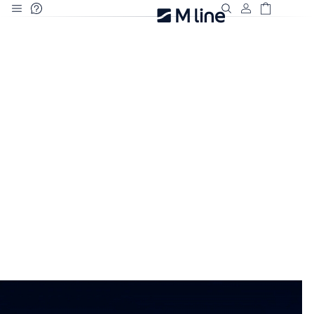
Deze site
gebruikt
cookies
Hoe je morgen
M line plaatst
presteert,
functionele,
begint
analytische en
vannacht.
marketing cookies.
Dankzij functionele
cookies werkt de
Get ready for
website goed, terwijl
greatness.
de analytische
cookies ons helpen
om de website te
verbeteren. Via de
marketing cookies
kunnen we jouw