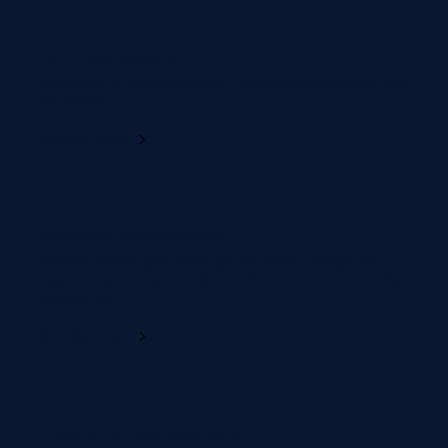
Tot 12 jaar garantie
Wij geloven in onze producten, zodat jij met een gerust hart
kan slapen.
Ontdek meer
100 dagen omruilgarantie
Bij M line maak je geen sprong in het diepe. Je krijgt 100
dagen om je matras te proberen. Niet tevreden? Dan ruilen
we deze om.
Ontdek meer
Levering met oog voor detail