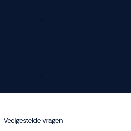
Wij bezorgen wanneer het jou uitkomt, kosteloos, en met
persoonlijk advies.
Ontdek meer
Deskundig advies
Bij M line heb je contact met medewerkers die spreken
vanuit ervaring. Voor passend advies afgestemd op jouw
persoonlijke situatie.
Ontdek meer
Veelgestelde vragen