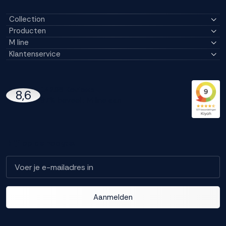
Collection
Producten
M line
Klantenservice
14296 Reviews
8,6
97% beveelt M line aan
Blijf op de hoogte!
Aanmelden