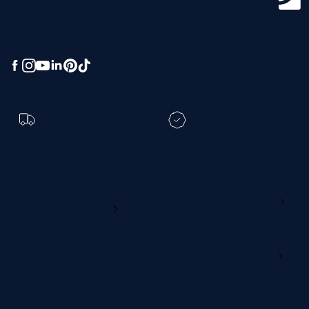
greatness.
Toch een andere
bezorgdatum?
Registreer je M line en
verleng je garantie
Ga naar
Wijzig deze online
productregistratie
M line verdelersportaal