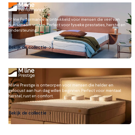
Accepteren
M line Performance is ontwikkeld voor mensen die veel van
hun lichaam vragen. Perfect voor fysieke prestaties, herstel en
Weigeren
ondersteuning.
Bekijk de collectie
M line Prestige is ontworpen voor mensen die helder en
gefocust aan hun dag willen beginnen. Perfect voor mentaal
herstel, rust en comfort.
Bekijk de collectie