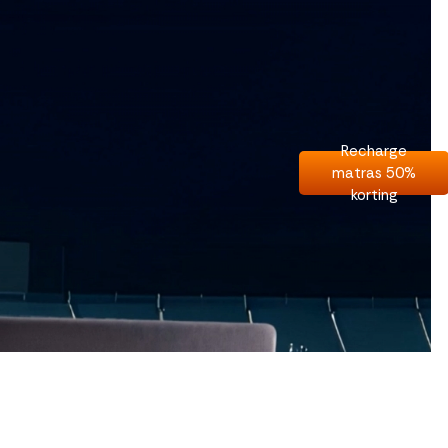
interactie met ons
binnen en buiten
onze website te
volgen. Dat doen we
legitiem en belangrijk,
anoniem. Meer
weten? Lees
Bekijk
Recharge
dit overzicht
voor
matras 50%
alle
korting
cookieinstellingen en
lees hier onze privacy
policy
. Door te
accepteren geef je
toestemming voor
onze marketing
cookies. Kies je voor
Weigeren? Dan
plaatsen we alleen
functionele en
analytische cookies.