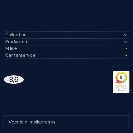
M line verdelersportaal
Collection
Producten
M line
Klantenservice
14296 Reviews
8,6
97% beveelt M line aan
Blijf op de hoogte!