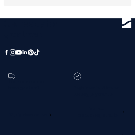
Get ready for
greatness.
Toch een andere
bezorgdatum?
Registreer je M line en
verleng je garantie
Ga naar
Wijzig deze online
productregistratie