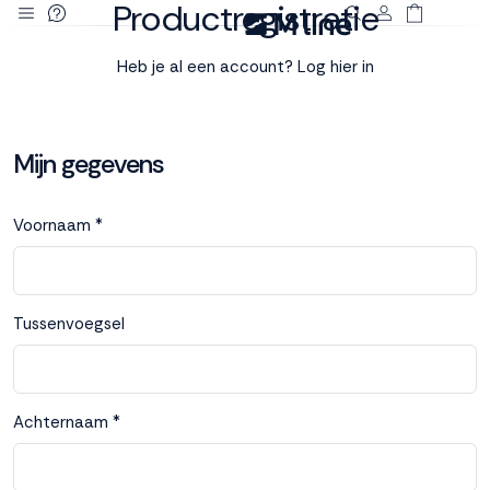
Productregistratie
Deze site
Heb je al een account? Log hier in
gebruikt
cookies
Mijn gegevens
M line plaatst
Voornaam *
functionele,
analytische en
marketing cookies.
Dankzij functionele
cookies werkt de
Tussenvoegsel
website goed, terwijl
de analytische
cookies ons helpen
om de website te
Achternaam *
verbeteren. Via de
marketing cookies
kunnen we jouw