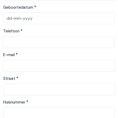
interactie met ons
Geboortedatum *
binnen en buiten
onze website te
volgen. Dat doen we
legitiem en belangrijk,
Telefoon *
anoniem. Meer
weten? Lees
Bekijk
dit overzicht
voor
alle
cookieinstellingen en
E-mail *
lees hier onze privacy
policy
. Door te
accepteren geef je
toestemming voor
Straat *
onze marketing
cookies. Kies je voor
Weigeren? Dan
plaatsen we alleen
Huisnummer *
functionele en
analytische cookies.