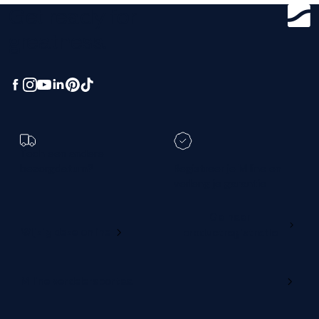
Get ready for
greatness.
Toch een andere
bezorgdatum?
Registreer je M line en
verleng je garantie
Ga naar
Wijzig deze online
productregistratie
M line verdelersportaal