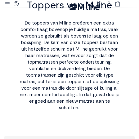
Toppers van M line
Deze site
gebruikt
De toppers van M line creëeren een extra
cookies
comfortlaag bovenop je huidige matras, vaak
worden ze gebruikt als bovenste laag op een
boxspring. De kern van onze toppers bestaan
uit hetzelfde schuim dat M line gebruikt voor
haar matrassen, wat ervoor zorgt dat de
M line plaatst
topmatrassen perfecte ondersteuning,
functionele,
ventilatie en drukverdeling bieden. De
analytische en
topmatrassen zijn geschikt voor elk type
marketing cookies.
matras, echter is een topper niet de oplossing
Dankzij functionele
voor een matras die door slijtage of kuiling al
cookies werkt de
niet meer comfortabel ligt. In dat geval doe je
website goed, terwijl
er goed aan een nieuw matras aan te
de analytische
schaffen.
cookies ons helpen
om de website te
verbeteren. Via de
marketing cookies
kunnen we jouw