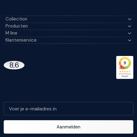
Collection
Producten
M line
Klantenservice
14296 Reviews
8,6
97% beveelt M line aan
Blijf op de hoogte!
Aanmelden