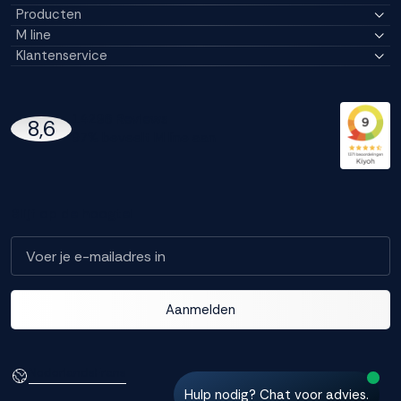
Producten
M line
Klantenservice
14296 Reviews
8,6
97% beveelt M line aan
Blijf op de hoogte!
Aanmelden
Nederlands
Frans
Hulp nodig? Chat voor advies.