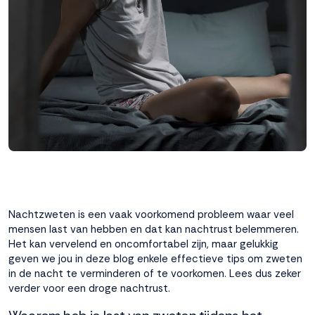
interactie met ons
binnen en buiten
onze website te
volgen. Dat doen we
legitiem en belangrijk,
anoniem. Meer
weten? Lees
Bekijk
dit overzicht
voor
alle
cookieinstellingen en
lees hier onze privacy
policy
. Door te
accepteren geef je
toestemming voor
Nachtzweten is een vaak voorkomend probleem waar veel
onze marketing
mensen last van hebben en dat kan nachtrust belemmeren.
cookies. Kies je voor
Het kan vervelend en oncomfortabel zijn, maar gelukkig
Weigeren? Dan
geven we jou in deze blog enkele effectieve tips om zweten
plaatsen we alleen
in de nacht te verminderen of te voorkomen. Lees dus zeker
functionele en
verder voor een droge nachtrust.
analytische cookies.