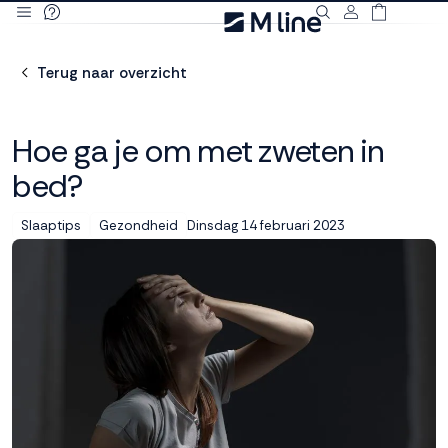
Deze site
gebruikt
Terug naar overzicht
cookies
Hoe ga je om met zweten in
bed?
M line plaatst
functionele,
Dinsdag 14 februari 2023
Slaaptips
Gezondheid
analytische en
marketing cookies.
Dankzij functionele
cookies werkt de
website goed, terwijl
de analytische
cookies ons helpen
om de website te
verbeteren. Via de
marketing cookies
kunnen we jouw