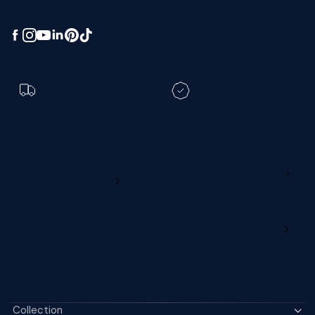
Toch een andere
bezorgdatum?
Registreer je M line en
verleng je garantie
Ga naar
Wijzig deze online
productregistratie
M line verdelersportaal
Collection