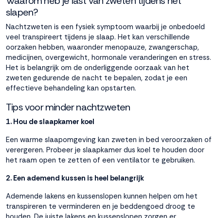
Waarom heb je last van zweten tijdens het
slapen?
Accepteren
Nachtzweten is een fysiek symptoom waarbij je onbedoeld
veel transpireert tijdens je slaap. Het kan verschillende
oorzaken hebben, waaronder menopauze, zwangerschap,
Weigeren
medicijnen, overgewicht, hormonale veranderingen en stress.
Het is belangrijk om de onderliggende oorzaak van het
zweten gedurende de nacht te bepalen, zodat je een
effectieve behandeling kan opstarten.
Tips voor minder nachtzweten
1. Hou de slaapkamer koel
Een warme slaapomgeving kan zweten in bed veroorzaken of
verergeren. Probeer je slaapkamer dus koel te houden door
het raam open te zetten of een ventilator te gebruiken.
2. Een ademend kussen is heel belangrijk
Ademende
lakens en kussenslopen
kunnen helpen om het
transpireren te verminderen en je beddengoed droog te
houden. De juiste lakens en kussenslopen zorgen er