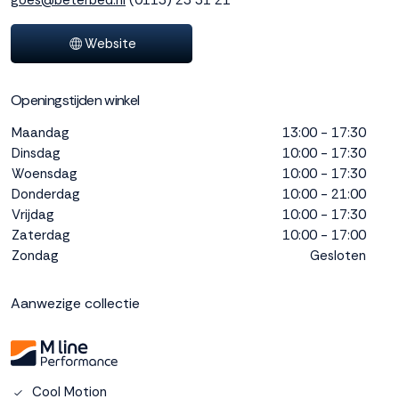
goes@beterbed.nl
(0113) 23 31 21
interactie met ons
binnen en buiten
Website
onze website te
volgen. Dat doen we
legitiem en belangrijk,
Openingstijden winkel
anoniem. Meer
weten? Lees
Bekijk
Maandag
13:00 - 17:30
dit overzicht
voor
Dinsdag
10:00 - 17:30
alle
Woensdag
10:00 - 17:30
cookieinstellingen en
Donderdag
10:00 - 21:00
lees hier onze privacy
Vrijdag
10:00 - 17:30
policy
. Door te
Zaterdag
10:00 - 17:00
accepteren geef je
Zondag
Gesloten
toestemming voor
onze marketing
cookies. Kies je voor
Aanwezige collectie
Weigeren? Dan
plaatsen we alleen
functionele en
analytische cookies.
Cool Motion