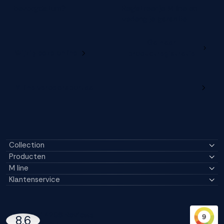
bezorgdatum?
Registreer je M line en
verleng je garantie
Ga naar
Wijzig deze online
productregistratie
M line verdelersportaal
Collection
Producten
M line
Klantenservice
14296 Reviews
8,6