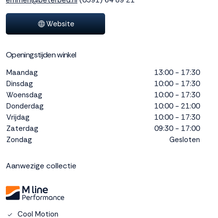
emmen@beterbed.nl
(0591) 64 89 21
interactie met ons
binnen en buiten
Website
onze website te
volgen. Dat doen we
legitiem en belangrijk,
Openingstijden winkel
anoniem. Meer
weten? Lees
Bekijk
Maandag
13:00 - 17:30
dit overzicht
voor
Dinsdag
10:00 - 17:30
alle
Woensdag
10:00 - 17:30
cookieinstellingen en
Donderdag
10:00 - 21:00
lees hier onze privacy
Vrijdag
10:00 - 17:30
policy
. Door te
Zaterdag
09:30 - 17:00
accepteren geef je
Zondag
Gesloten
toestemming voor
onze marketing
cookies. Kies je voor
Aanwezige collectie
Weigeren? Dan
plaatsen we alleen
functionele en
analytische cookies.
Cool Motion