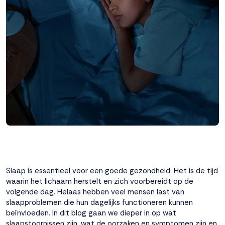
interactie met ons
binnen en buiten
onze website te
volgen. Dat doen we
legitiem en belangrijk,
anoniem. Meer
weten? Lees
Bekijk
dit overzicht
voor
alle
cookieinstellingen en
lees hier onze privacy
policy
. Door te
accepteren geef je
toestemming voor
onze marketing
cookies. Kies je voor
Slaap is essentieel voor een goede gezondheid. Het is de tijd
Weigeren? Dan
waarin het lichaam herstelt en zich voorbereidt op de
plaatsen we alleen
volgende dag. Helaas hebben veel mensen last van
functionele en
slaapproblemen die hun dagelijks functioneren kunnen
analytische cookies.
beïnvloeden. In dit blog gaan we dieper in op wat
slaapstoornissen zijn, wat de oorzaken en symptomen zijn en