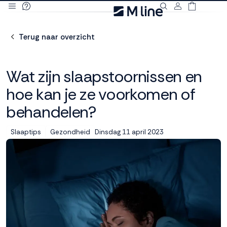
Deze site
gebruikt
Terug naar overzicht
cookies
Wat zijn slaapstoornissen en
hoe kan je ze voorkomen of
M line plaatst
behandelen?
functionele,
analytische en
marketing cookies.
Dinsdag 11 april 2023
Slaaptips
Gezondheid
Dankzij functionele
cookies werkt de
website goed, terwijl
de analytische
cookies ons helpen
om de website te
verbeteren. Via de
marketing cookies
kunnen we jouw