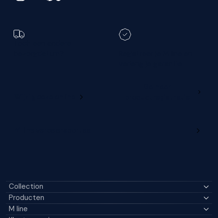
Toch een andere
bezorgdatum?
Registreer je M line en
verleng je garantie
Ga naar
Wijzig deze online
productregistratie
M line verdelersportaal
Collection
Producten
M line