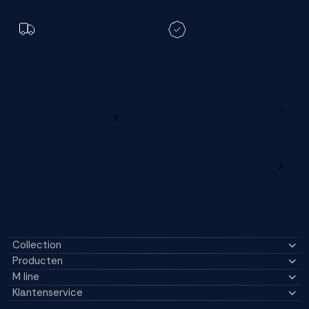
Toch een andere
bezorgdatum?
Registreer je M line en
verleng je garantie
Ga naar
Wijzig deze online
productregistratie
M line verdelersportaal
Collection
Producten
M line
Klantenservice