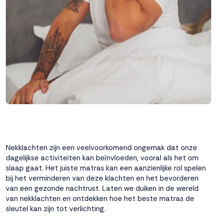
interactie met ons
binnen en buiten
onze website te
volgen. Dat doen we
legitiem en belangrijk,
anoniem. Meer
weten? Lees
Bekijk
dit overzicht
voor
alle
cookieinstellingen en
lees hier onze privacy
policy
. Door te
accepteren geef je
toestemming voor
Nekklachten zijn een veelvoorkomend ongemak dat onze
onze marketing
dagelijkse activiteiten kan beïnvloeden, vooral als het om
cookies. Kies je voor
slaap gaat. Het juiste matras kan een aanzienlijke rol spelen
Weigeren? Dan
bij het verminderen van deze klachten en het bevorderen
plaatsen we alleen
van een gezonde nachtrust. Laten we duiken in de wereld
functionele en
van nekklachten en ontdekken hoe het beste matras de
analytische cookies.
sleutel kan zijn tot verlichting.