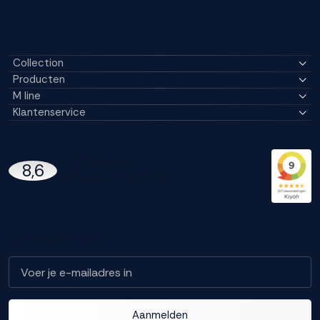
Collection
Producten
M line
Klantenservice
14296 Reviews
8,6
97% beveelt M line aan
Blijf op de hoogte!
Aanmelden