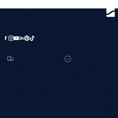
Get ready for
greatness.
Toch een andere
bezorgdatum?
Registreer je M line en
verleng je garantie
Ga naar
Wijzig deze online
productregistratie
M line verdelersportaal