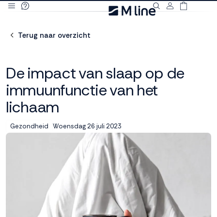
Deze site
gebruikt
Terug naar overzicht
cookies
De impact van slaap op de
immuunfunctie van het
M line plaatst
lichaam
functionele,
analytische en
marketing cookies.
Woensdag 26 juli 2023
Gezondheid
Dankzij functionele
cookies werkt de
website goed, terwijl
de analytische
cookies ons helpen
om de website te
verbeteren. Via de
marketing cookies
kunnen we jouw