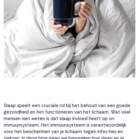
interactie met ons
binnen en buiten
onze website te
volgen. Dat doen we
legitiem en belangrijk,
anoniem. Meer
weten? Lees
Bekijk
dit overzicht
voor
alle
cookieinstellingen en
lees hier onze privacy
policy
. Door te
accepteren geef je
toestemming voor
onze marketing
cookies. Kies je voor
Slaap speelt een cruciale rol bij het behoud van een goede
Weigeren? Dan
gezondheid en het functioneren van het lichaam. Wat veel
plaatsen we alleen
mensen niet weten is dat slaap invloed heeft op on
functionele en
immuunsysteem. Het immuunsysteem is verantwoordelijk
analytische cookies.
voor het beschermen van je lichaam tegen infecties en
ziekten. In deze blog gaan we bespreken hoe slaap en je