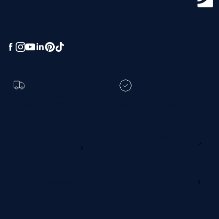
greatness.
Toch een andere
bezorgdatum?
Registreer je M line en
verleng je garantie
Ga naar
Wijzig deze online
productregistratie
M line verdelersportaal