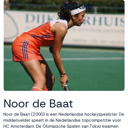
Deze site
gebruikt
cookies
M line plaatst
functionele,
analytische en
marketing cookies.
Dankzij functionele
cookies werkt de
website goed, terwijl
de analytische
Noor de Baat
cookies ons helpen
om de website te
Noor de Baat (2000) is een Nederlandse hockeyspeelster. De
verbeteren. Via de
middenvelder speelt in de Nederlandse topcompetitie voor
marketing cookies
HC Amsterdam. De Olympische Spelen van Tokyo kwamen
kunnen we jouw