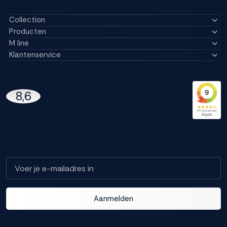
Collection
Producten
M line
Klantenservice
14296 Reviews
8,6
97% beveelt M line aan
Blijf op de hoogte!
Aanmelden