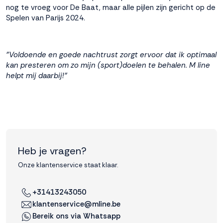
nog te vroeg voor De Baat, maar alle pijlen zijn gericht op de
interactie met ons
Spelen van Parijs 2024.
binnen en buiten
onze website te
volgen. Dat doen we
legitiem en belangrijk,
"Voldoende en goede nachtrust zorgt ervoor dat ik optimaal
anoniem. Meer
kan presteren om zo mijn (sport)doelen te behalen. M line
weten? Lees
Bekijk
helpt mij daarbij!"
dit overzicht
voor
alle
cookieinstellingen en
lees hier onze privacy
policy
. Door te
accepteren geef je
toestemming voor
Heb je vragen?
onze marketing
cookies. Kies je voor
Onze klantenservice staat klaar.
Weigeren? Dan
plaatsen we alleen
+31413243050
functionele en
klantenservice@mline.be
analytische cookies.
Bereik ons via Whatsapp