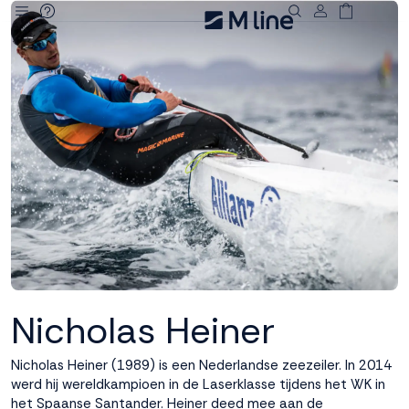
Deze site
gebruikt
cookies
M line plaatst
functionele,
analytische en
marketing cookies.
Dankzij functionele
cookies werkt de
website goed, terwijl
de analytische
Nicholas Heiner
cookies ons helpen
om de website te
Nicholas Heiner (1989) is een Nederlandse zeezeiler. In 2014
verbeteren. Via de
werd hij wereldkampioen in de Laserklasse tijdens het WK in
marketing cookies
het Spaanse Santander. Heiner deed mee aan de
kunnen we jouw