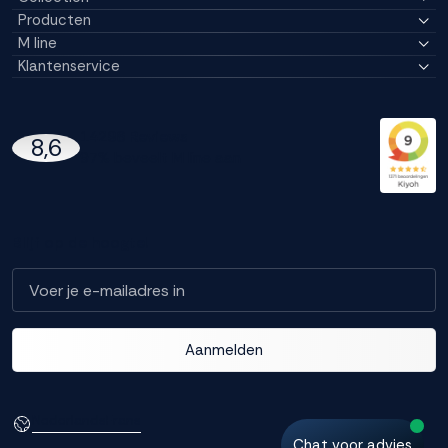
Producten
M line
Klantenservice
14296 Reviews
8,6
97% beveelt M line aan
Blijf op de hoogte!
Aanmelden
Nederlands
Frans
Chat voor advies