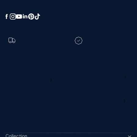
Toch een andere
bezorgdatum?
Registreer je M line en
verleng je garantie
Ga naar
Wijzig deze online
productregistratie
M line verdelersportaal
Collection