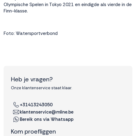
Olympische Spelen in Tokyo 2021 en eindigde als vierde in de
interactie met ons
Finn-klasse.
binnen en buiten
onze website te
volgen. Dat doen we
legitiem en belangrijk,
Foto: Watersportverbond
anoniem. Meer
weten? Lees
Bekijk
dit overzicht
voor
alle
cookieinstellingen en
lees hier onze privacy
policy
. Door te
Heb je vragen?
accepteren geef je
toestemming voor
Onze klantenservice staat klaar.
onze marketing
cookies. Kies je voor
+31413243050
Weigeren? Dan
klantenservice@mline.be
plaatsen we alleen
Bereik ons via Whatsapp
functionele en
analytische cookies.
Kom proefliggen