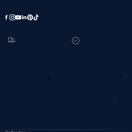
Toch een andere
bezorgdatum?
Registreer je M line en
verleng je garantie
Ga naar
Wijzig deze online
productregistratie
M line verdelersportaal