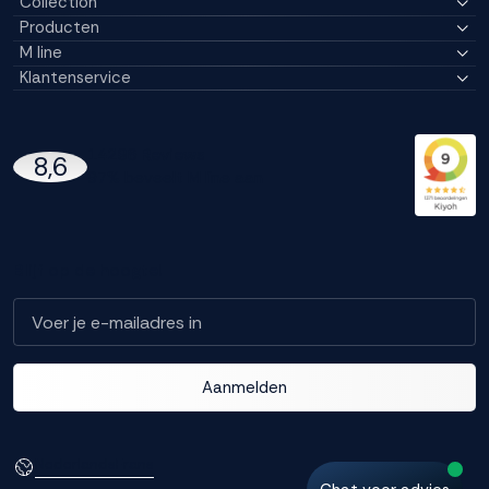
Collection
Producten
M line
Klantenservice
14296 Reviews
8,6
97% beveelt M line aan
Blijf op de hoogte!
Aanmelden
Nederlands
Frans