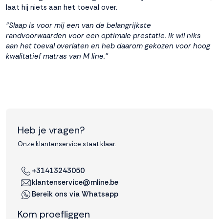
laat hij niets aan het toeval over.
interactie met ons
binnen en buiten
“Slaap is voor mij een van de belangrijkste
onze website te
randvoorwaarden voor een optimale prestatie. Ik wil niks
volgen. Dat doen we
aan het toeval overlaten en heb daarom gekozen voor hoog
legitiem en belangrijk,
kwalitatief matras van M line.”
anoniem. Meer
weten? Lees
Bekijk
dit overzicht
voor
alle
cookieinstellingen en
lees hier onze privacy
policy
. Door te
Heb je vragen?
accepteren geef je
toestemming voor
Onze klantenservice staat klaar.
onze marketing
cookies. Kies je voor
+31413243050
Weigeren? Dan
plaatsen we alleen
klantenservice@mline.be
functionele en
Bereik ons via Whatsapp
analytische cookies.
Kom proefliggen