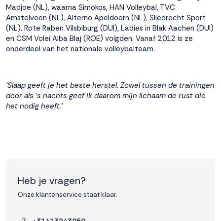
Madjoe (NL), waarna Simokos, HAN Volleybal, TVC
interactie met ons
Amstelveen (NL), Alterno Apeldoorn (NL), Sliedrecht Sport
binnen en buiten
(NL), Rote Raben Vilsbiburg (DUI), Ladies in Blak Aachen (DUI)
onze website te
en CSM Volei Alba Blaj (ROE) volgden. Vanaf 2012 is ze
volgen. Dat doen we
onderdeel van het nationale volleybalteam.
legitiem en belangrijk,
anoniem. Meer
weten? Lees
Bekijk
dit overzicht
voor
'Slaap geeft je het beste herstel. Zowel tussen de trainingen
alle
door als ‘s nachts geef ik daarom mijn lichaam de rust die
cookieinstellingen en
het nodig heeft.’
lees hier onze privacy
policy
. Door te
accepteren geef je
toestemming voor
onze marketing
cookies. Kies je voor
Weigeren? Dan
Heb je vragen?
plaatsen we alleen
functionele en
Onze klantenservice staat klaar.
analytische cookies.