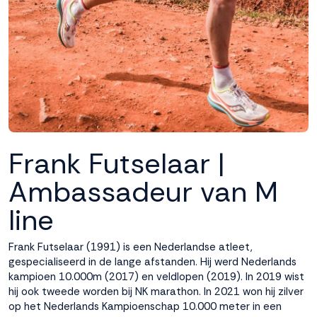
interactie met ons
binnen en buiten
onze website te
volgen. Dat doen we
legitiem en belangrijk,
anoniem. Meer
weten? Lees
Bekijk
dit overzicht
voor
alle
cookieinstellingen en
Frank Futselaar |
lees hier onze privacy
policy
. Door te
Ambassadeur van M
accepteren geef je
toestemming voor
line
onze marketing
cookies. Kies je voor
Frank Futselaar (1991) is een Nederlandse atleet,
Weigeren? Dan
gespecialiseerd in de lange afstanden. Hij werd Nederlands
plaatsen we alleen
kampioen 10.000m (2017) en veldlopen (2019). In 2019 wist
functionele en
hij ook tweede worden bij NK marathon. In 2021 won hij zilver
analytische cookies.
op het Nederlands Kampioenschap 10.000 meter in een