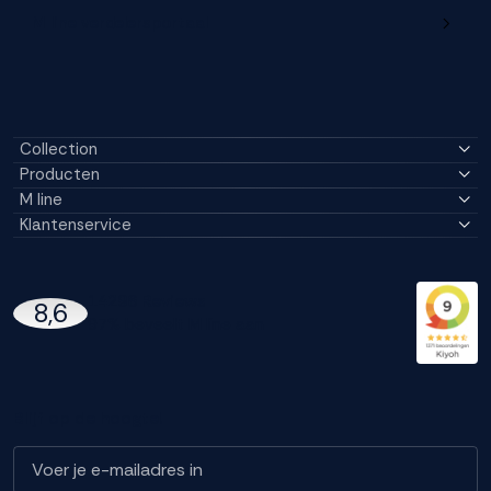
M line verdelersportaal
Collection
Producten
M line
Klantenservice
14296 Reviews
8,6
97% beveelt M line aan
Blijf op de hoogte!