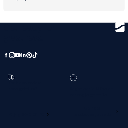
Get ready for
greatness.
Toch een andere
bezorgdatum?
Registreer je M line en
verleng je garantie
Ga naar
Wijzig deze online
productregistratie