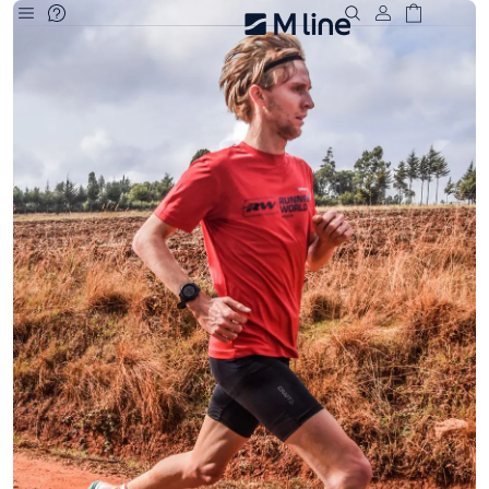
Deze site
gebruikt
cookies
M line plaatst
functionele,
analytische en
marketing cookies.
Dankzij functionele
cookies werkt de
website goed, terwijl
de analytische
cookies ons helpen
om de website te
verbeteren. Via de
marketing cookies
kunnen we jouw