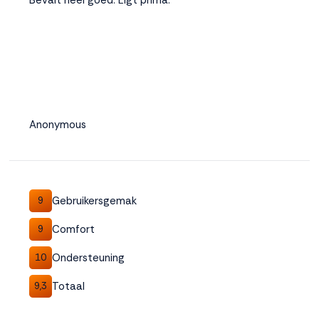
Bevalt heel goed. Ligt prima.
Anonymous
Gebruikersgemak
9
Comfort
9
Ondersteuning
10
Totaal
9,3