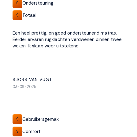
Ondersteuning
9
Totaal
9
Een heel prettig, en goed ondersteunend matras.
Eerder ervaren rugklachten verdwenen binnen twee
weken. Ik slaap weer uitstekend!
SJORS VAN VUGT
03-09-2025
Gebruikersgemak
9
Comfort
9