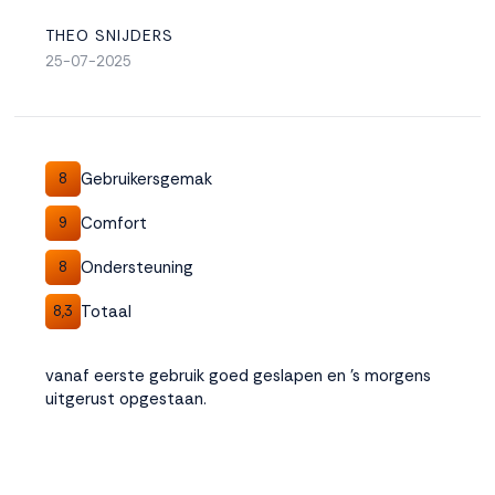
THEO SNIJDERS
25-07-2025
Gebruikersgemak
8
Comfort
9
Ondersteuning
8
Totaal
8,3
vanaf eerste gebruik goed geslapen en 's morgens
uitgerust opgestaan.