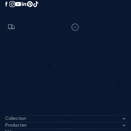
Toch een andere
bezorgdatum?
Registreer je M line en
verleng je garantie
Ga naar
Wijzig deze online
productregistratie
M line verdelersportaal
Collection
Producten