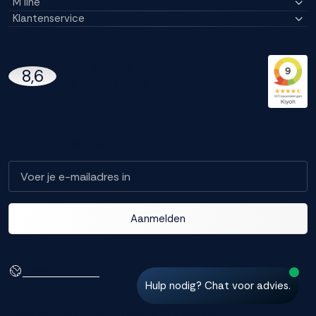
M line
Klantenservice
14296 Reviews
8,6
97% beveelt M line aan
Blijf op de hoogte!
Aanmelden
Nederlands
Frans
Hulp nodig? Chat voor advies.
Copyright
Privacy Policy
Algemene Voorwaarden