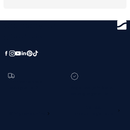
Get ready for
greatness.
Toch een andere
bezorgdatum?
Registreer je M line en
verleng je garantie
Ga naar
Wijzig deze online
productregistratie