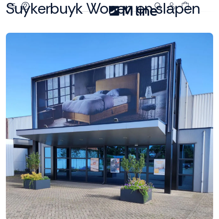
Suykerbuyk Wonen en slapen
Deze site
gebruikt
cookies
M line plaatst
functionele,
analytische en
marketing cookies.
Dankzij functionele
cookies werkt de
website goed, terwijl
de analytische
cookies ons helpen
om de website te
verbeteren. Via de
marketing cookies
kunnen we jouw