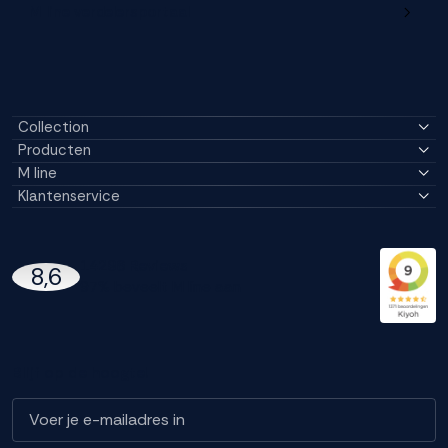
M line verdelersportaal
Collection
Producten
M line
Klantenservice
14296 Reviews
8,6
97% beveelt M line aan
Blijf op de hoogte!