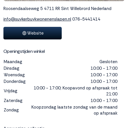
interactie met ons
Roosendaalseweg 5
4711 RR Sint Willebrord
Nederland
binnen en buiten
onze website te
info@suykerbuykwonenenslapen.nl
076-5441414
volgen. Dat doen we
legitiem en belangrijk,
Website
anoniem. Meer
weten? Lees
Bekijk
dit overzicht
voor
Openingstijden winkel
alle
cookieinstellingen en
Maandag
Gesloten
lees hier onze privacy
Dinsdag
10:00 - 17:00
policy
. Door te
Woensdag
10:00 - 17:00
accepteren geef je
Donderdag
10:00 - 17:00
toestemming voor
10:00 - 17:00; Koopavond op afspraak tot
onze marketing
Vrijdag
21:00
cookies. Kies je voor
Weigeren? Dan
Zaterdag
10:00 - 17:00
plaatsen we alleen
Koopzondag laatste zondag van de maand
Zondag
functionele en
op afspraak
analytische cookies.