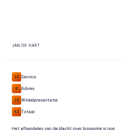
JAN DE HART
Service
10
Advies
8
Winkelpresentatie
10
Totaal
9,3
Het afhandelen van de klacht over boxspring is nog