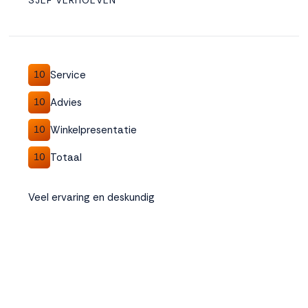
SJEF VERHOEVEN
Service
10
Advies
10
Winkelpresentatie
10
Totaal
10
Veel ervaring en deskundig