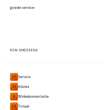
goede service
RON SMEEKENS
Service
10
Advies
10
Winkelpresentatie
8
Totaal
9,3