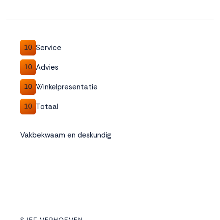
Service
10
Advies
10
Winkelpresentatie
10
Totaal
10
Vakbekwaam en deskundig