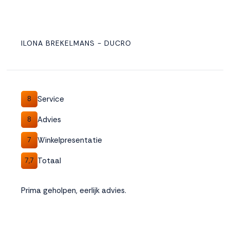
ILONA BREKELMANS - DUCRO
Service
8
Advies
8
Winkelpresentatie
7
Totaal
7,7
Prima geholpen, eerlijk advies.