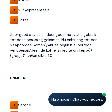
Advies
10
Winkelpresentatie
10
Totaal
10
Zeer goed advies en door goed motivatie gebruik
tot deze beslissing gekomen. Nu enkel nog tot een
slaapoordeel komen.\n\nHet begin is al perfect
verlopen.\nAlleen de koffie is niet te drinken ;-))
(grapje)\n\nEen dikke 10
SNIJDERS
Hulp nodig? Chat voor advies.
Service
10