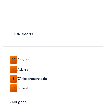
F. JONGMANS
Service
10
Advies
10
Winkelpresentatie
8
Totaal
9,3
Zeer goed .