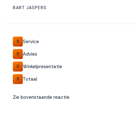
BART JASPERS
Service
9
Advies
9
Winkelpresentatie
9
Totaal
9
Zie bovenstaande reactie.