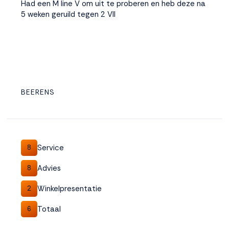
Had een M line V om uit te proberen en heb deze na
5 weken geruild tegen 2 VII
BEERENS
Service
8
Advies
8
Winkelpresentatie
2
Totaal
6