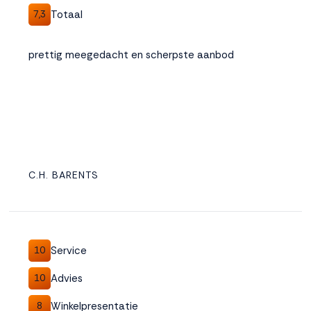
Totaal
7,3
prettig meegedacht en scherpste aanbod
C.H. BARENTS
Service
10
Advies
10
Winkelpresentatie
8