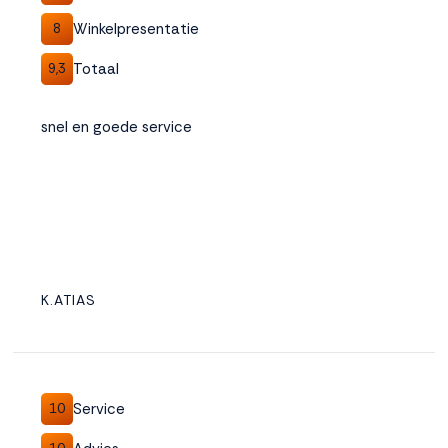
Winkelpresentatie
8
Totaal
9,3
snel en goede service
K.ATIAS
Service
10