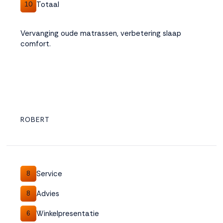
Totaal
10
Vervanging oude matrassen, verbetering slaap
comfort.
ROBERT
Service
8
Advies
8
Winkelpresentatie
6