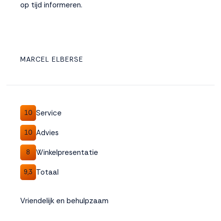
op tijd informeren.
MARCEL ELBERSE
Service
10
Advies
10
Winkelpresentatie
8
Totaal
9,3
Vriendelijk en behulpzaam