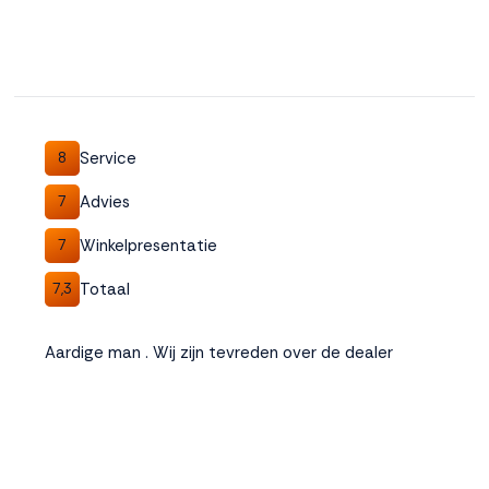
Service
8
Advies
7
Winkelpresentatie
7
Totaal
7,3
Aardige man . Wij zijn tevreden over de dealer