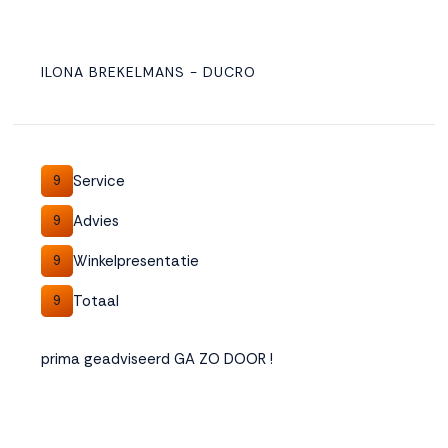
ILONA BREKELMANS - DUCRO
Service
9
Advies
9
Winkelpresentatie
9
Totaal
9
prima geadviseerd GA ZO DOOR !