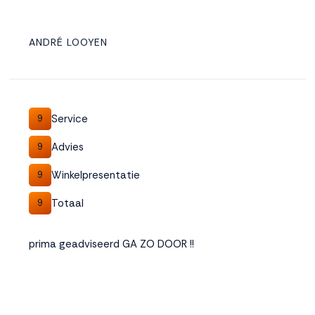
ANDRÉ LOOYEN
Service
9
Advies
9
Winkelpresentatie
9
Totaal
9
prima geadviseerd GA ZO DOOR !!