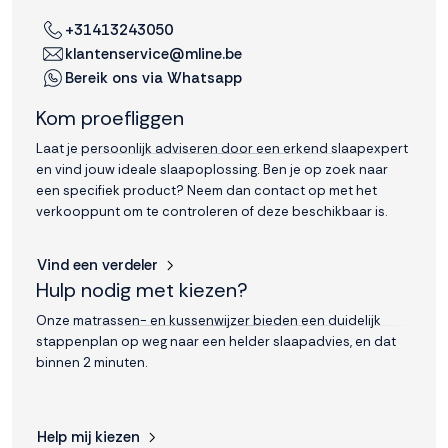
interactie met ons
+31413243050
binnen en buiten
klantenservice@mline.be
onze website te
Bereik ons via Whatsapp
volgen. Dat doen we
legitiem en belangrijk,
Kom proefliggen
anoniem. Meer
weten? Lees
Bekijk
Laat je persoonlijk adviseren door een erkend slaapexpert
dit overzicht
voor
en vind jouw ideale slaapoplossing. Ben je op zoek naar
alle
een specifiek product? Neem dan contact op met het
cookieinstellingen en
verkooppunt om te controleren of deze beschikbaar is.
lees hier onze privacy
policy
. Door te
Vind een verdeler
accepteren geef je
Hulp nodig met kiezen?
toestemming voor
onze marketing
Onze matrassen- en kussenwijzer bieden een duidelijk
cookies. Kies je voor
stappenplan op weg naar een helder slaapadvies, en dat
Weigeren? Dan
binnen 2 minuten.
plaatsen we alleen
functionele en
analytische cookies.
Help mij kiezen