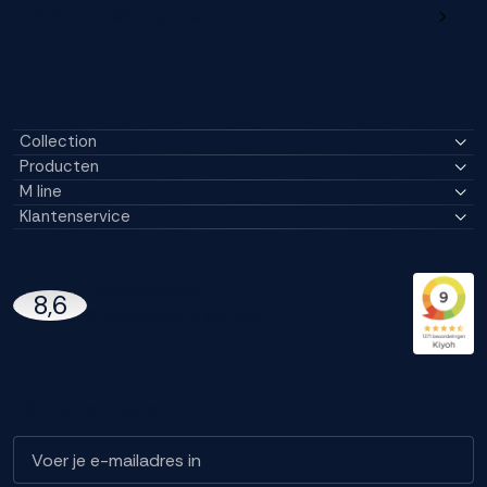
M line verdelersportaal
Collection
Producten
M line
Klantenservice
14296 Reviews
8,6
97% beveelt M line aan
Blijf op de hoogte!