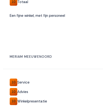
Totaal
10
Een fijne winkel, met fijn personeel
MERIAM MEEUWENOORD
Service
10
Advies
10
Winkelpresentatie
10