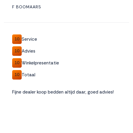
F BOOMAARS
Service
10
Advies
10
Winkelpresentatie
10
Totaal
10
Fijne dealer koop bedden altijd daar, goed advies!