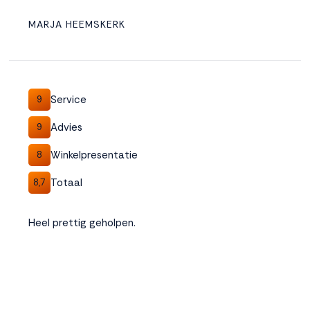
MARJA HEEMSKERK
Service
9
Advies
9
Winkelpresentatie
8
Totaal
8,7
Heel prettig geholpen.