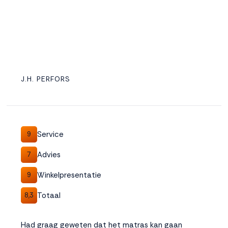
J.H. PERFORS
Service
9
Advies
7
Winkelpresentatie
9
Totaal
8,3
Had graag geweten dat het matras kan gaan