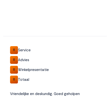
Service
8
Advies
8
Winkelpresentatie
8
Totaal
8
Vriendelijke en deskundig. Goed geholpen