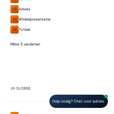
Advies
10
Winkelpresentatie
10
Totaal
10
Mline 3 versleten
JH SLOBBE
Hulp nodig? Chat voor advies.