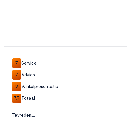
Service
7
Advies
7
Winkelpresentatie
8
Totaal
7,3
Tevreden......