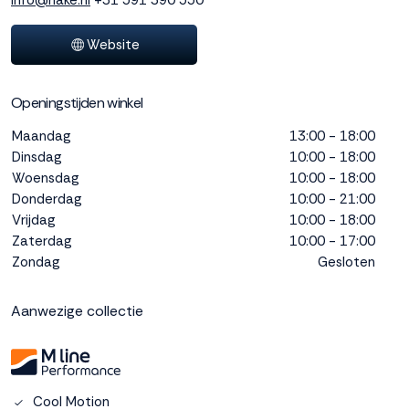
info@hake.nl
+31 591 390 550
interactie met ons
binnen en buiten
Website
onze website te
volgen. Dat doen we
legitiem en belangrijk,
Openingstijden winkel
anoniem. Meer
weten? Lees
Bekijk
Maandag
13:00 - 18:00
dit overzicht
voor
Dinsdag
10:00 - 18:00
alle
Woensdag
10:00 - 18:00
cookieinstellingen en
Donderdag
10:00 - 21:00
lees hier onze privacy
Vrijdag
10:00 - 18:00
policy
. Door te
Zaterdag
10:00 - 17:00
accepteren geef je
Zondag
Gesloten
toestemming voor
onze marketing
cookies. Kies je voor
Aanwezige collectie
Weigeren? Dan
plaatsen we alleen
functionele en
analytische cookies.
Cool Motion