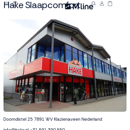
Hake Slaapcomfort
Deze site
gebruikt
cookies
M line plaatst
functionele,
analytische en
marketing cookies.
Dankzij functionele
cookies werkt de
website goed, terwijl
de analytische
cookies ons helpen
om de website te
verbeteren. Via de
Doorndistel 25
7891 WV Klazienaveen
Nederland
marketing cookies
kunnen we jouw