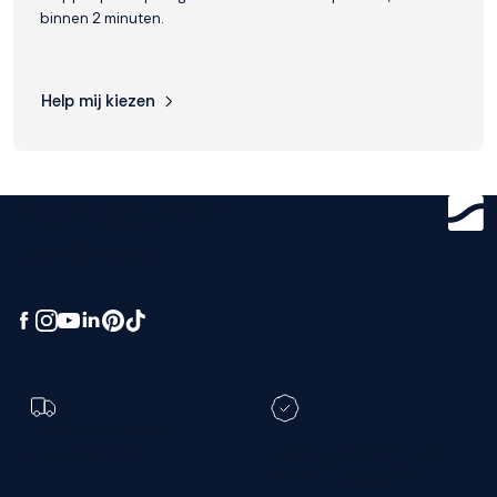
binnen 2 minuten.
Help mij kiezen
Get ready for
greatness.
Toch een andere
bezorgdatum?
Registreer je M line en
verleng je garantie