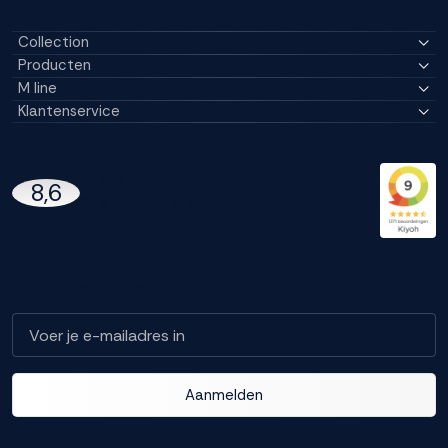
Collection
Producten
M line
Klantenservice
14296 Reviews
8,6
97% beveelt M line aan
Blijf op de hoogte!
Aanmelden