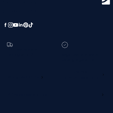
Get ready for
greatness.
Toch een andere
bezorgdatum?
Registreer je M line en
verleng je garantie
Ga naar
Wijzig deze online
productregistratie
M line verdelersportaal