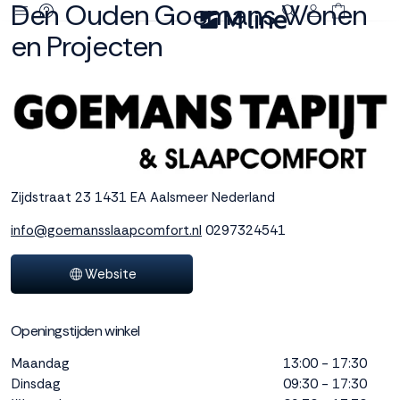
Den Ouden Goemans Wonen
en Projecten
Deze site
gebruikt
cookies
M line plaatst
functionele,
Zijdstraat 23
1431 EA Aalsmeer
Nederland
analytische en
marketing cookies.
info@goemansslaapcomfort.nl
0297324541
Dankzij functionele
cookies werkt de
Website
website goed, terwijl
de analytische
cookies ons helpen
Openingstijden winkel
om de website te
verbeteren. Via de
Maandag
13:00 - 17:30
marketing cookies
Dinsdag
09:30 - 17:30
kunnen we jouw