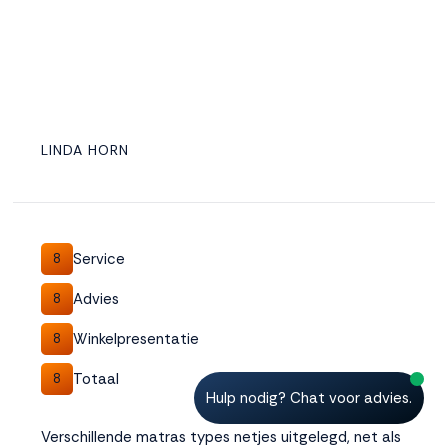
LINDA HORN
Service
8
Advies
8
Winkelpresentatie
8
Totaal
8
Hulp nodig? Chat voor advies.
Verschillende matras types netjes uitgelegd, net als