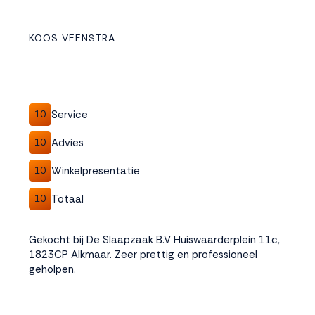
KOOS VEENSTRA
Service
10
Advies
10
Winkelpresentatie
10
Totaal
10
Gekocht bij De Slaapzaak B.V Huiswaarderplein 11c,
1823CP Alkmaar. Zeer prettig en professioneel
geholpen.