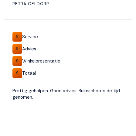
PETRA GELDORP
Service
9
Advies
9
Winkelpresentatie
9
Totaal
9
Prettig geholpen. Goed advies. Ruimschoots de tijd
genomen.