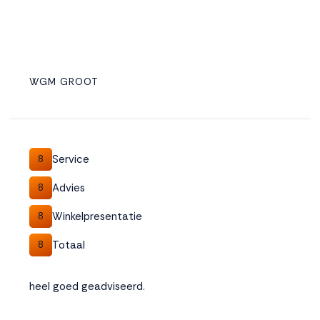
WGM GROOT
Service
8
Advies
8
Winkelpresentatie
8
Totaal
8
heel goed geadviseerd.