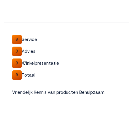
Service
9
Advies
9
Winkelpresentatie
9
Totaal
9
Vriendelijk Kennis van producten Behulpzaam