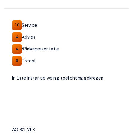
Service
10
Advies
4
Winkelpresentatie
4
Totaal
6
In 1ste instantie weinig toelichting gekregen
AO WEVER