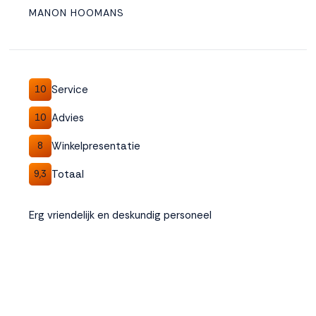
MANON HOOMANS
Service
10
Advies
10
Winkelpresentatie
8
Totaal
9,3
Erg vriendelijk en deskundig personeel