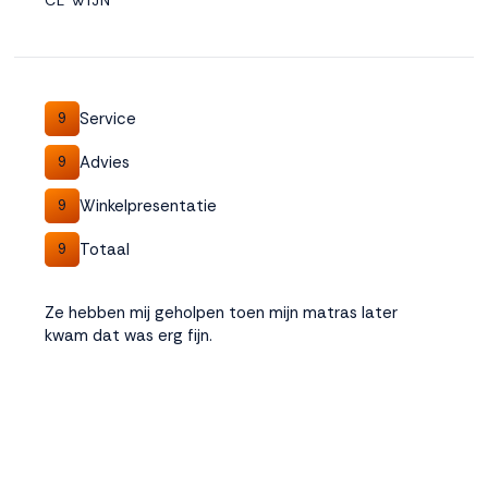
CL WIJN
Service
9
Advies
9
Winkelpresentatie
9
Totaal
9
Ze hebben mij geholpen toen mijn matras later
kwam dat was erg fijn.