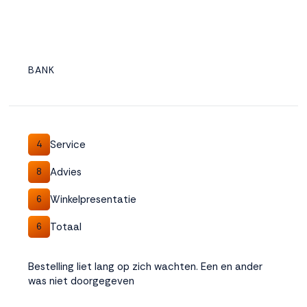
BANK
Service
4
Advies
8
Winkelpresentatie
6
Totaal
6
Bestelling liet lang op zich wachten. Een en ander
was niet doorgegeven