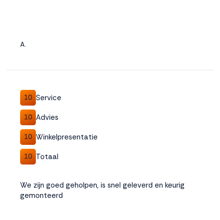
A.
Service
10
Advies
10
Winkelpresentatie
10
Totaal
10
We zijn goed geholpen, is snel geleverd en keurig
gemonteerd