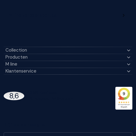
M line verdelersportaal
Collection
Producten
M line
Klantenservice
14296 Reviews
8,6
97% beveelt M line aan
Blijf op de hoogte!