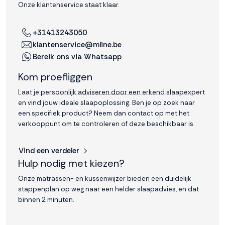
Onze klantenservice staat klaar.
interactie met ons
binnen en buiten
onze website te
+31413243050
volgen. Dat doen we
klantenservice@mline.be
legitiem en belangrijk,
Bereik ons via Whatsapp
anoniem. Meer
weten? Lees
Bekijk
Kom proefliggen
dit overzicht
voor
alle
Laat je persoonlijk adviseren door een erkend slaapexpert
cookieinstellingen en
en vind jouw ideale slaapoplossing. Ben je op zoek naar
lees hier onze privacy
een specifiek product? Neem dan contact op met het
policy
. Door te
verkooppunt om te controleren of deze beschikbaar is.
accepteren geef je
toestemming voor
Vind een verdeler
onze marketing
Hulp nodig met kiezen?
cookies. Kies je voor
Weigeren? Dan
Onze matrassen- en kussenwijzer bieden een duidelijk
plaatsen we alleen
stappenplan op weg naar een helder slaapadvies, en dat
functionele en
binnen 2 minuten.
analytische cookies.