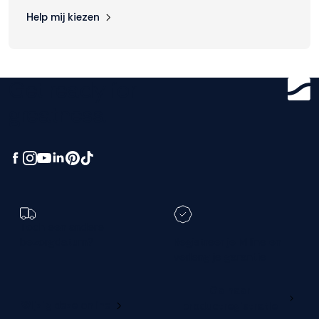
Help mij kiezen
Accepteren
Weigeren
Get ready for
greatness.
Toch een andere
bezorgdatum?
Registreer je M line en
verleng je garantie
Ga naar
Wijzig deze online
productregistratie