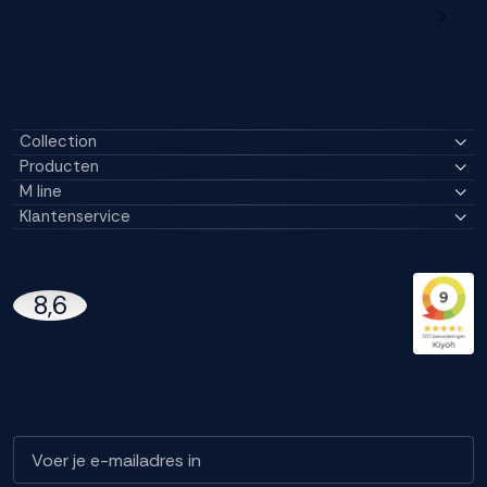
M line verdelersportaal
Collection
Producten
M line
Klantenservice
14296 Reviews
8,6
97% beveelt M line aan
Blijf op de hoogte!