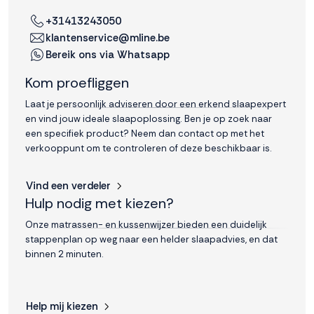
interactie met ons
+31413243050
binnen en buiten
klantenservice@mline.be
onze website te
Bereik ons via Whatsapp
volgen. Dat doen we
legitiem en belangrijk,
Kom proefliggen
anoniem. Meer
weten? Lees
Bekijk
Laat je persoonlijk adviseren door een erkend slaapexpert
dit overzicht
voor
en vind jouw ideale slaapoplossing. Ben je op zoek naar
alle
een specifiek product? Neem dan contact op met het
cookieinstellingen en
verkooppunt om te controleren of deze beschikbaar is.
lees hier onze privacy
policy
. Door te
Vind een verdeler
accepteren geef je
Hulp nodig met kiezen?
toestemming voor
onze marketing
Onze matrassen- en kussenwijzer bieden een duidelijk
cookies. Kies je voor
stappenplan op weg naar een helder slaapadvies, en dat
Weigeren? Dan
binnen 2 minuten.
plaatsen we alleen
functionele en
analytische cookies.
Help mij kiezen