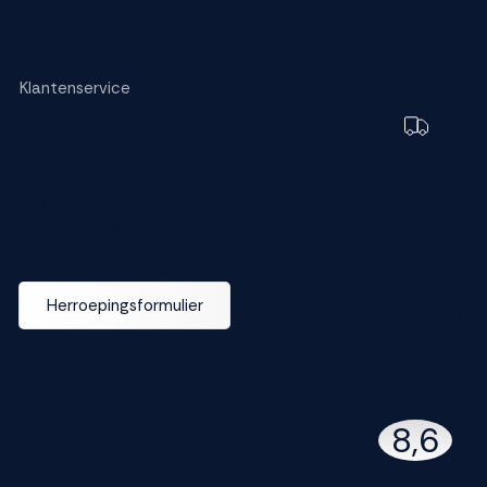
s.
Klantenservice
Bestellen
Toch e
Bezorging
bezorg
Garantie
Betalen
FAQ
Ruilen en retourneren
Wijzig dez
Herroepingsformulier
M line ver
142
8,6
97% 