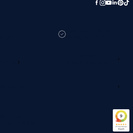
en andere
Registreer je M line en
datum?
verleng je garantie
Ga naar
e online
productregistratie
delersportaal
96 Reviews
beveelt M line aan