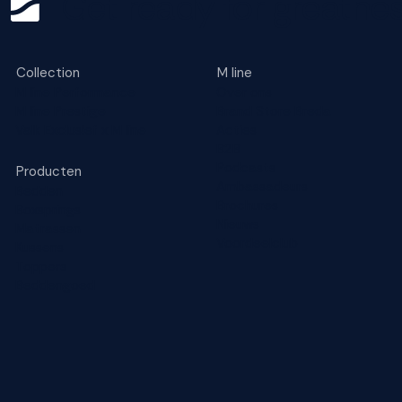
Get ready for greatnes
Collection
M line
M line Performance
Over ons
M line Prestige
Brand Store Breda
Valk Exclusief x M line
Acties
B2B
Podcasts
Producten
Ambassadeurs
Bedden
Brochures
Boxsprings
Nieuws
Matrassen
Voordeelclub
Kussens
Toppers
Beddengoed