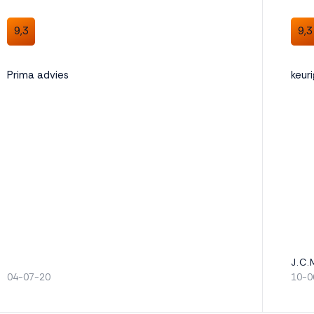
9,3
9,3
Prima advies
keur
J.C.
04-07-20
10-0