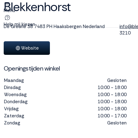
Blekkenhorst
Menu
Deze site
gebruikt
Help mij kiezen
De Greune 38
7483 PH Haaksbergen
Nederland
info@ble
cookies
3210
Website
M line plaatst
Openingstijden winkel
functionele,
analytische en
Maandag
Gesloten
marketing cookies.
Dinsdag
10:00 - 18:00
Dankzij functionele
Woensdag
10:00 - 18:00
cookies werkt de
website goed, terwijl
Donderdag
10:00 - 18:00
de analytische
Vrijdag
10:00 - 18:00
cookies ons helpen
Zaterdag
10:00 - 17:00
om de website te
Zondag
Gesloten
verbeteren. Via de
marketing cookies