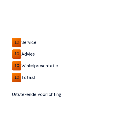
Service
10
Advies
10
Winkelpresentatie
10
Totaal
10
Uitstekende voorlichting