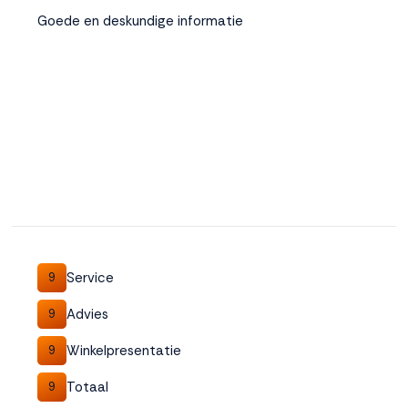
Goede en deskundige informatie
Service
9
Advies
9
Winkelpresentatie
9
Totaal
9