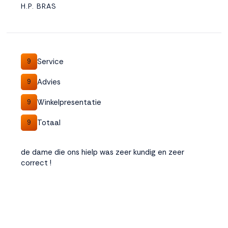
H.P. BRAS
Service
9
Advies
9
Winkelpresentatie
9
Totaal
9
de dame die ons hielp was zeer kundig en zeer
correct !