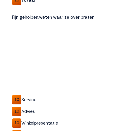
Totaal
10
Fijn geholpen,weten waar ze over praten
Service
10
Advies
10
Winkelpresentatie
10