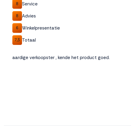
Service
8
Advies
8
Winkelpresentatie
6
Totaal
7,3
aardige verkoopster , kende het product goed.