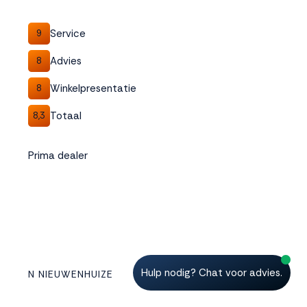
Service
9
Advies
8
Winkelpresentatie
8
Totaal
8,3
Prima dealer
Hulp nodig? Chat voor advies.
N NIEUWENHUIZE