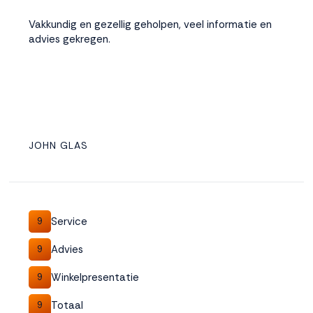
Vakkundig en gezellig geholpen, veel informatie en
advies gekregen.
JOHN GLAS
Service
9
Advies
9
Winkelpresentatie
9
Totaal
9