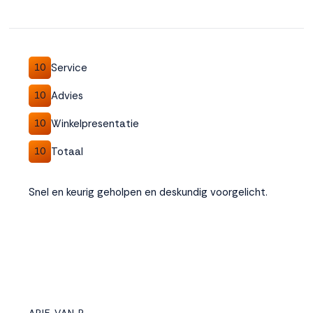
Service
10
Advies
10
Winkelpresentatie
10
Totaal
10
Snel en keurig geholpen en deskundig voorgelicht.