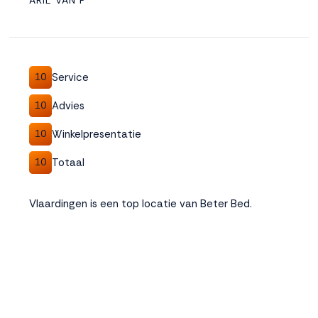
ARIE VAN P
Service
10
Advies
10
Winkelpresentatie
10
Totaal
10
Vlaardingen is een top locatie van Beter Bed.