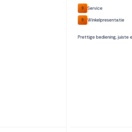
Service
9
Winkelpresentatie
9
Prettige bediening, juiste e