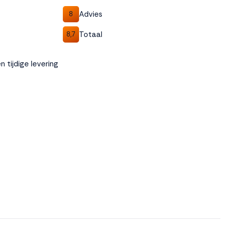
Advies
8
Totaal
8,7
n tijdige levering