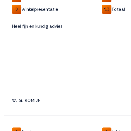
Winkelpresentatie
Totaal
9
9,3
Heel fijn en kundig advies
W. G. ROMIJN