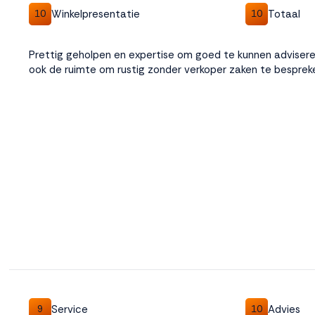
Winkelpresentatie
Totaal
10
10
Weigeren
Accepteren
Prettig geholpen en expertise om goed te kunnen advisere
ook de ruimte om rustig zonder verkoper zaken te besprek
Service
Advies
9
10