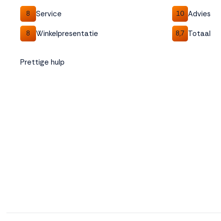
Service
Advies
8
10
Winkelpresentatie
Totaal
8
8,7
Prettige hulp