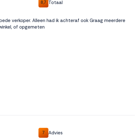
Totaal
8,7
 goede verkoper. Alleen had ik achteraf ook Graag meerdere
winkel, of opgemeten
Advies
7