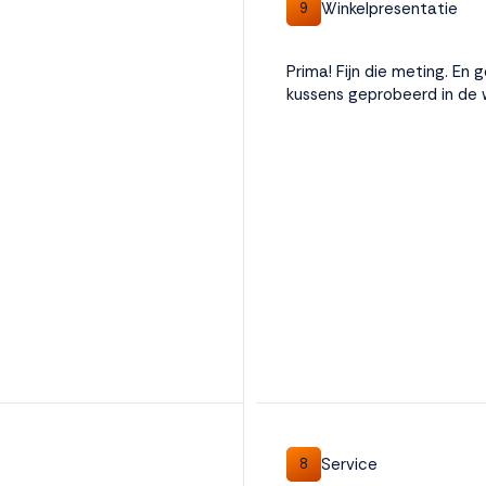
Winkelpresentatie
9
Prima! Fijn die meting. En
kussens geprobeerd in de 
Service
8