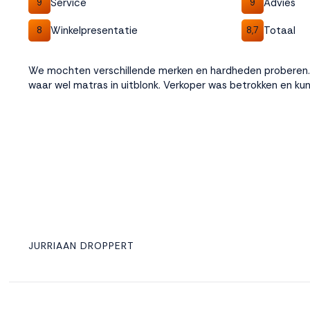
Service
Advies
9
9
Winkelpresentatie
Totaal
8
8,7
We mochten verschillende merken en hardheden proberen. 
waar wel matras in uitblonk. Verkoper was betrokken en kun
JURRIAAN DROPPERT