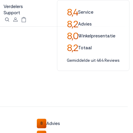
Verdelers
8,4
Service
Support
8,2
Advies
8,0
Winkelpresentatie
8,2
Totaal
Gemiddelde uit 464 Reviews
Advies
8