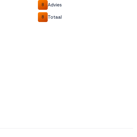
Advies
8
Totaal
8