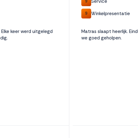
Service
9
Winkelpresentatie
9
Elke keer werd uitgelegd
Matras slaapt heerlijk. Ein
dig.
we goed geholpen.