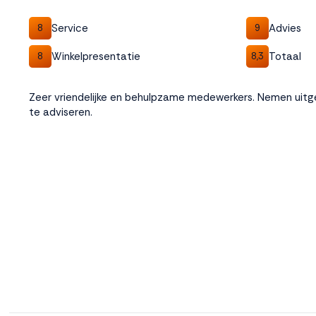
Service
Advies
8
9
Winkelpresentatie
Totaal
8
8,3
Zeer vriendelijke en behulpzame medewerkers. Nemen uitge
te adviseren.