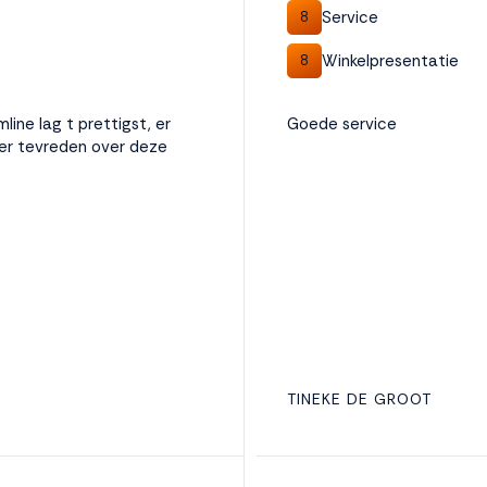
Service
8
Winkelpresentatie
8
ne lag t prettigst, er
Goede service
eer tevreden over deze
TINEKE DE GROOT