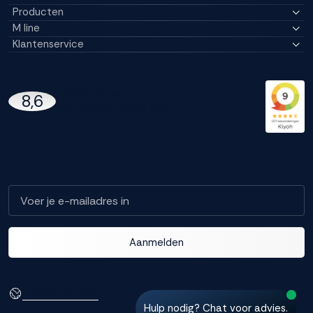
Producten
M line
Klantenservice
14296 Reviews
8,6
97% beveelt M line aan
Blijf op de hoogte!
Aanmelden
Nederlands
Frans
Hulp nodig? Chat voor advies.