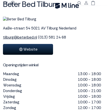
Beter Bed Tilburg
Deze site
gebruikt
cookies
AaBe-straat 54
5021 AV Tilburg
Nederland
tilburg@beterbed.nl
(013) 581 24 68
M line plaatst
Website
functionele,
analytische en
marketing cookies.
Openingstijden winkel
Dankzij functionele
cookies werkt de
Maandag
13:00 - 18:00
website goed, terwijl
Dinsdag
10:00 - 18:00
de analytische
Woensdag
10:00 - 18:00
cookies ons helpen
Donderdag
10:00 - 21:00
om de website te
Vrijdag
10:00 - 18:00
verbeteren. Via de
Zaterdag
10:00 - 17:00
marketing cookies
Zondag
12:00 - 17:00
kunnen we jouw