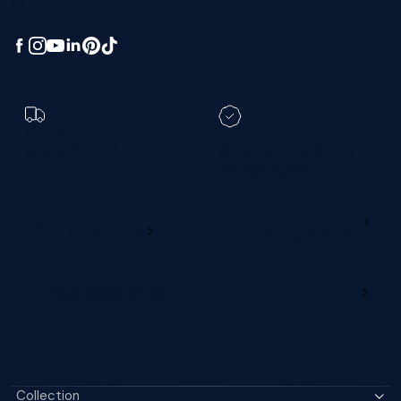
Toch een andere
bezorgdatum?
Registreer je M line en
verleng je garantie
Ga naar
Wijzig deze online
productregistratie
M line verdelersportaal
Collection