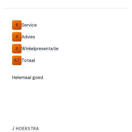
Service
8
Advies
9
Winkelpresentatie
9
Totaal
8,7
Helemaal goed
J HOEKSTRA