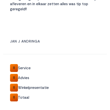
afleveren en in elkaar zetten alles was tip top
geregeld!!
JAN J ANDRINGA
Service
8
Advies
8
Winkelpresentatie
8
Totaal
8