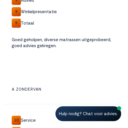
Advies
9
Winkelpresentatie
9
Totaal
9
Goed geholpen, diverse matrassen uitgeprobeerd,
goed advies gekregen.
A ZONDERVAN
Hulp nodig? Chat voor advies.
Service
10