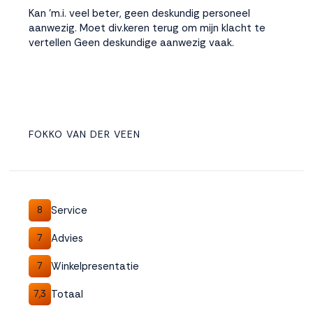
Kan 'm.i. veel beter, geen deskundig personeel
aanwezig. Moet div.keren terug om mijn klacht te
vertellen Geen deskundige aanwezig vaak.
FOKKO VAN DER VEEN
Service
8
Advies
7
Winkelpresentatie
7
Totaal
7,3