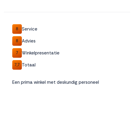
Service
8
Advies
8
Winkelpresentatie
7
Totaal
7,7
Een prima winkel met deskundig personeel