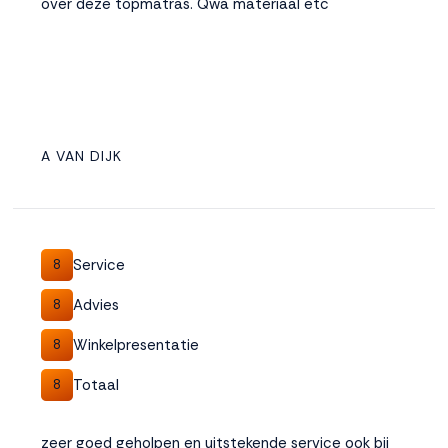
over deze topmatras. Qwa materiaal etc
A VAN DIJK
Service
8
Advies
8
Winkelpresentatie
8
Totaal
8
zeer goed geholpen en uitstekende service ook bij