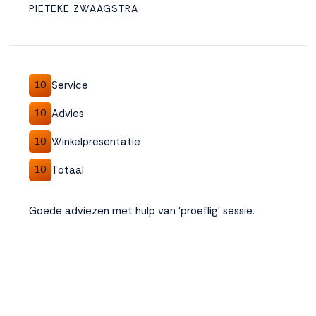
PIETEKE ZWAAGSTRA
Service
10
Advies
10
Winkelpresentatie
10
Totaal
10
Goede adviezen met hulp van 'proeflig' sessie.