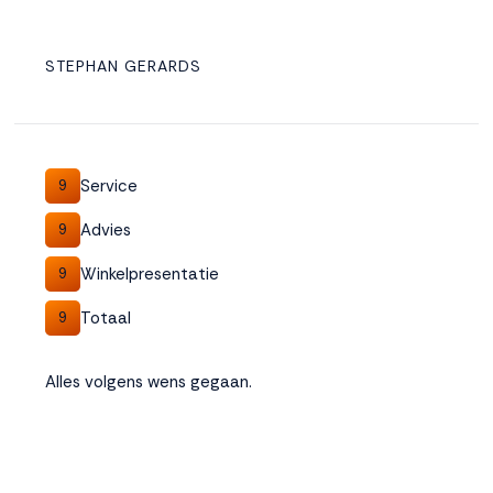
STEPHAN GERARDS
Service
9
Advies
9
Winkelpresentatie
9
Totaal
9
Alles volgens wens gegaan.