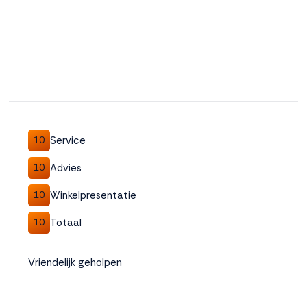
Service
10
Advies
10
Winkelpresentatie
10
Totaal
10
Vriendelijk geholpen