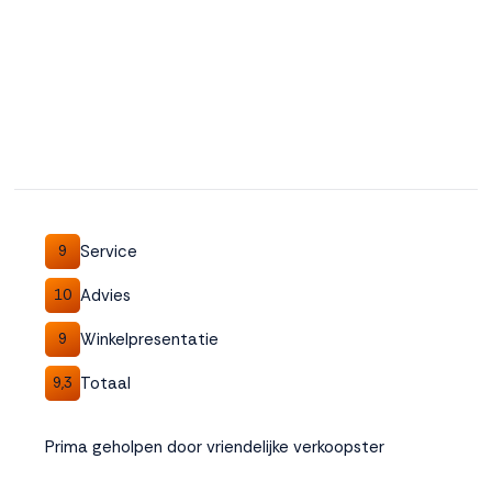
Service
9
Advies
10
Winkelpresentatie
9
Totaal
9,3
Prima geholpen door vriendelijke verkoopster