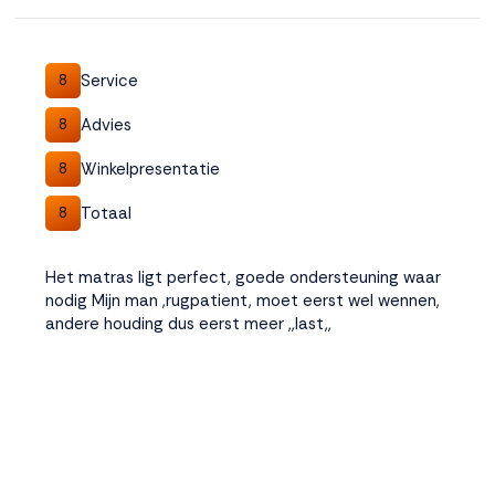
Accepteren
Service
8
Weigeren
Advies
8
Winkelpresentatie
8
Totaal
8
Het matras ligt perfect, goede ondersteuning waar
nodig Mijn man ,rugpatient, moet eerst wel wennen,
andere houding dus eerst meer ,,last,,