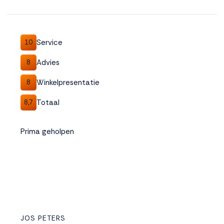
Service
10
Advies
8
Winkelpresentatie
8
Totaal
8,7
Prima geholpen
JOS PETERS