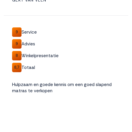
GERT VAN VEEN
Service
9
Advies
9
Winkelpresentatie
8
Totaal
8,7
Hulpzaam en goede kennis om een goed slapend
matras te verkopen