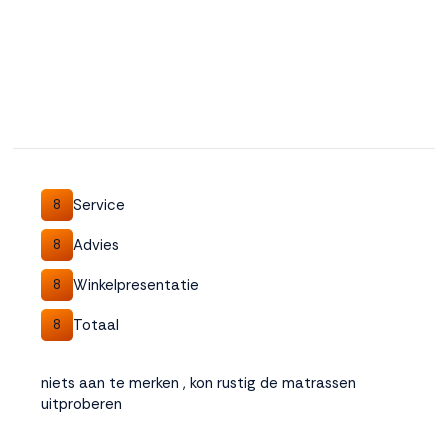
Service
8
Advies
8
Winkelpresentatie
8
Totaal
8
niets aan te merken , kon rustig de matrassen
uitproberen