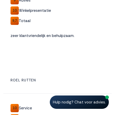
Advies
9
Winkelpresentatie
10
Totaal
9,7
zeer klantvriendelijk en behulpzaam.
ROEL RUTTEN
Hulp nodig? Chat voor advies.
Service
10