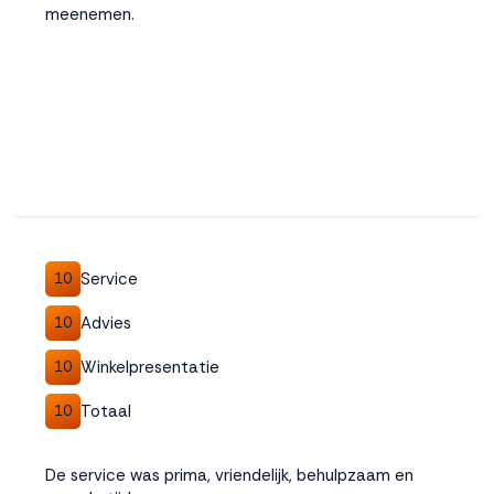
meenemen.
Service
10
Advies
10
Winkelpresentatie
10
Totaal
10
De service was prima, vriendelijk, behulpzaam en