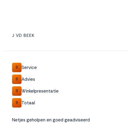
J VD BEEK
Service
9
Advies
9
Winkelpresentatie
9
Totaal
9
Netjes geholpen en goed geadviseerd