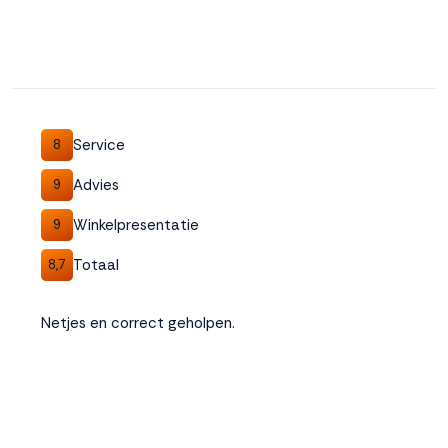
Service
8
Advies
9
Winkelpresentatie
9
Totaal
8,7
Netjes en correct geholpen.