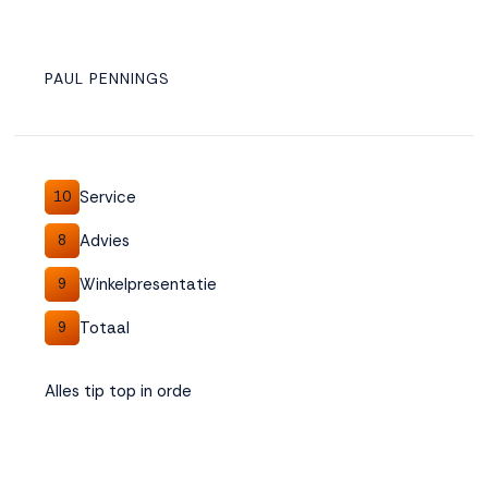
PAUL PENNINGS
Service
10
Advies
8
Winkelpresentatie
9
Totaal
9
Alles tip top in orde