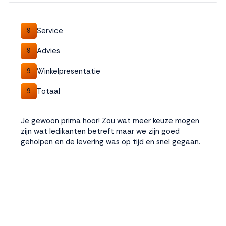
interactie met ons
binnen en buiten
onze website te
Service
9
volgen. Dat doen we
legitiem en belangrijk,
Advies
9
anoniem. Meer
Winkelpresentatie
weten? Lees
Bekijk
9
dit overzicht
voor
Totaal
9
alle
cookieinstellingen en
lees hier onze privacy
Je gewoon prima hoor! Zou wat meer keuze mogen
policy
. Door te
zijn wat ledikanten betreft maar we zijn goed
accepteren geef je
geholpen en de levering was op tijd en snel gegaan.
toestemming voor
onze marketing
cookies. Kies je voor
Weigeren? Dan
plaatsen we alleen
functionele en
analytische cookies.