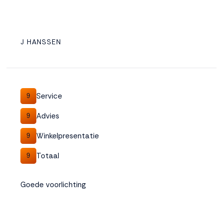
J HANSSEN
Service
9
Advies
9
Winkelpresentatie
9
Totaal
9
Goede voorlichting