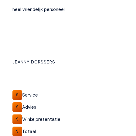
heel vriendelijk personeel
JEANNY DORSSERS
Service
9
Advies
9
Winkelpresentatie
9
Totaal
9