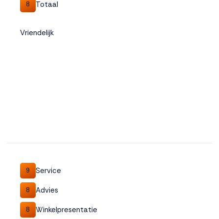
Totaal
8
Vriendelijk
Service
9
Advies
8
Winkelpresentatie
8