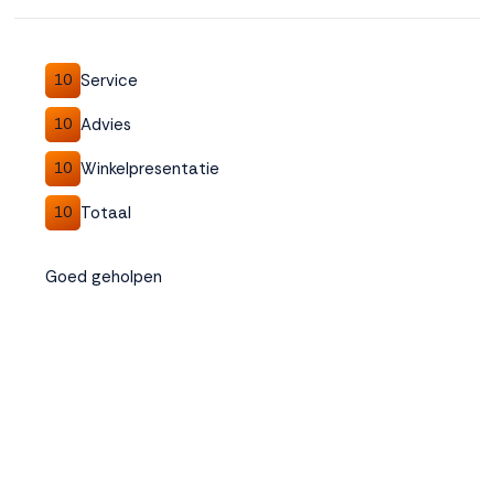
Accepteren
Service
10
Weigeren
Advies
10
Winkelpresentatie
10
Totaal
10
Goed geholpen