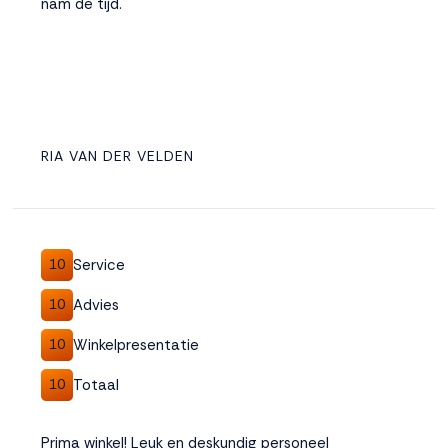
nam de tijd.
RIA VAN DER VELDEN
Service
10
Advies
10
Winkelpresentatie
10
Totaal
10
Prima winkel! Leuk en deskundig personeel