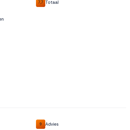
Totaal
7,7
en
Advies
9