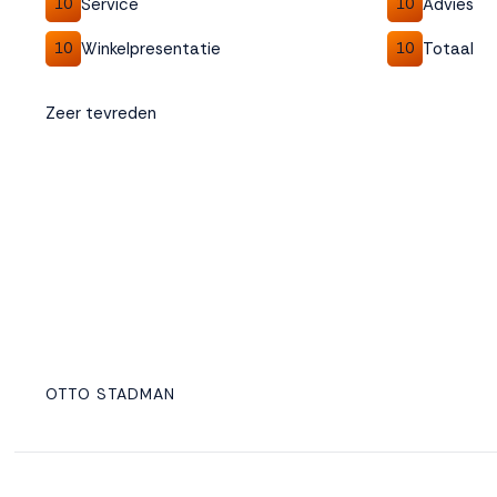
Service
Advies
10
10
Winkelpresentatie
Totaal
10
10
Zeer tevreden
OTTO STADMAN