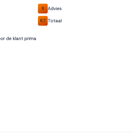
Advies
9
Totaal
8,7
or de klant prima