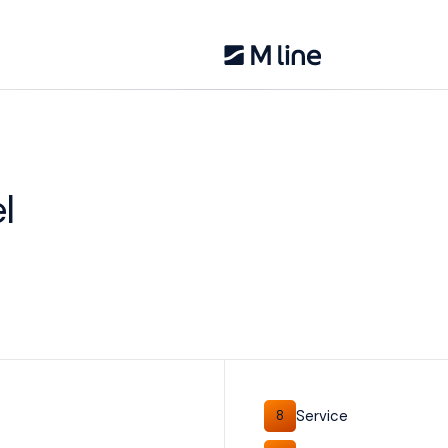
l
Service
8