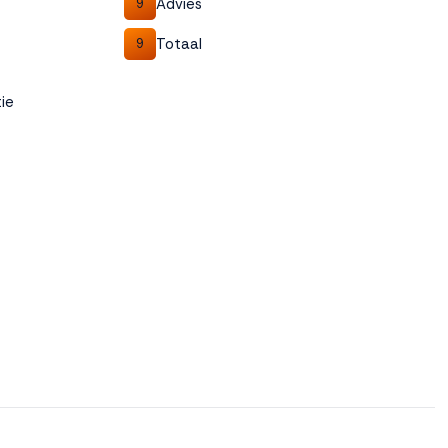
Advies
9
Totaal
9
ie