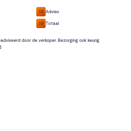
Advies
10
Totaal
10
adviseerd door de verkoper. Bezorging ook keurig
g.