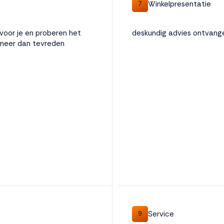
Winkelpresentatie
7
 voor je en proberen het
deskundig advies ontvang
n meer dan tevreden
Service
9