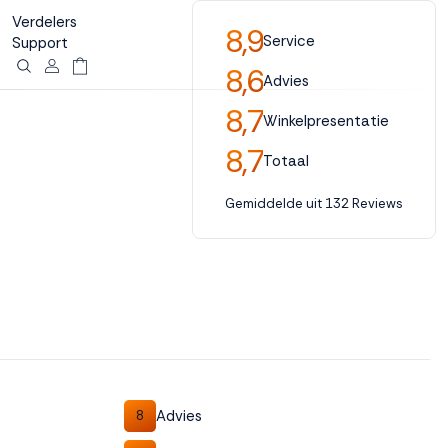
Verdelers
8,9
Service
Support
8,6
Advies
8,7
Winkelpresentatie
8,7
Totaal
Gemiddelde uit 132 Reviews
Advies
8