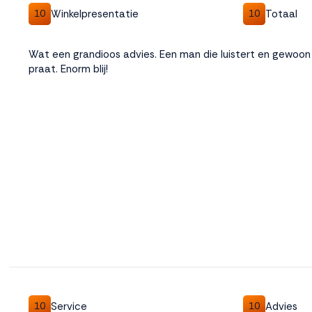
Winkelpresentatie
Totaal
10
10
Weigeren
Accepteren
Wat een grandioos advies. Een man die luistert en gewoon 
praat. Enorm blij!
Service
Advies
10
10