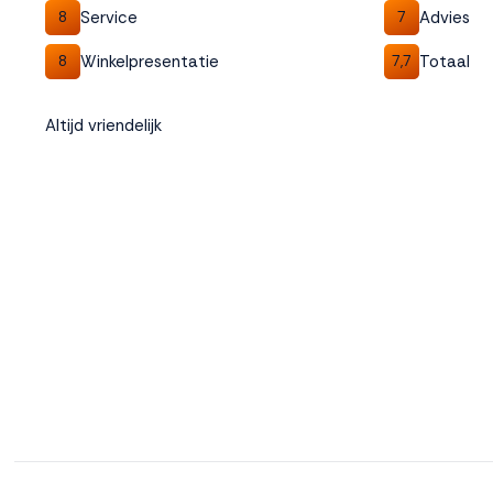
Service
Advies
8
7
Winkelpresentatie
Totaal
8
7,7
Altijd vriendelijk