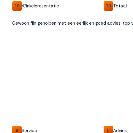
Winkelpresentatie
Totaal
10
10
Weigeren
Accepteren
Gewoon fijn geholpen met een eerlijk en goed advies .top v
Service
Advies
9
8