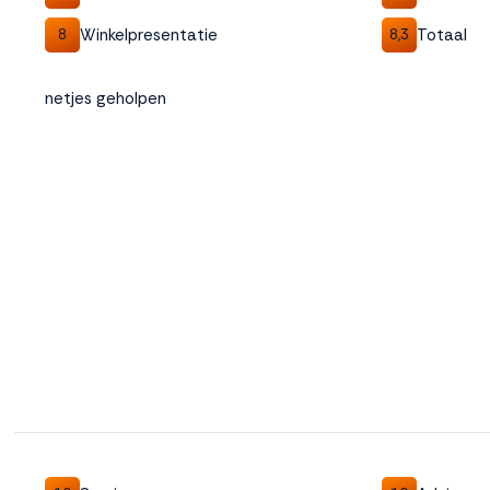
Winkelpresentatie
Totaal
8
8,3
netjes geholpen