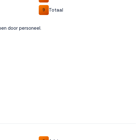
Totaal
9
lpen door personeel.