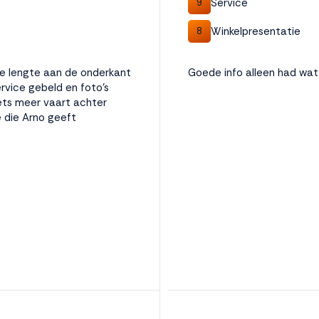
Service
9
Winkelpresentatie
8
le lengte aan de onderkant
Goede info alleen had wa
ervice gebeld en foto's
iets meer vaart achter
e die Arno geeft