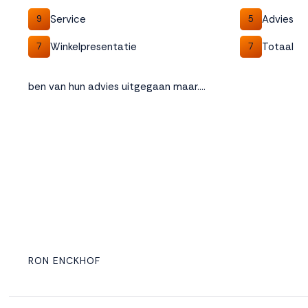
Service
Advies
9
5
Winkelpresentatie
Totaal
7
7
ben van hun advies uitgegaan maar....
RON ENCKHOF