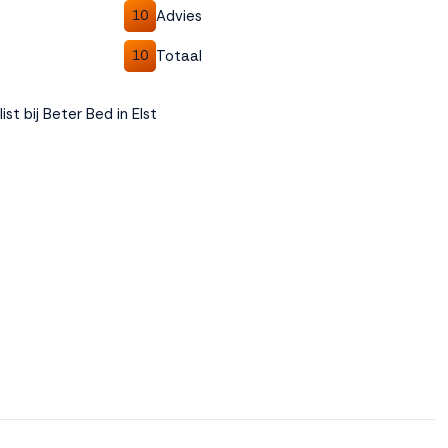
Advies
10
Totaal
10
st bij Beter Bed in Elst