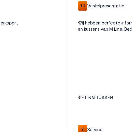
Winkelpresentatie
10
erkoper .
Wij hebben perfecte infor
en kussens van M Line. Bed
RIET BALTUSSEN
Service
9