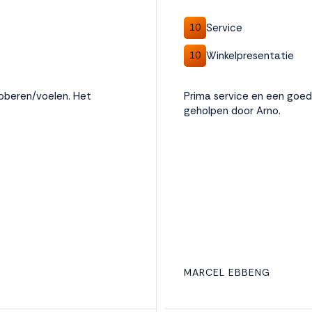
Service
10
Winkelpresentatie
10
proberen/voelen. Het
Prima service en een goed a
geholpen door Arno.
MARCEL EBBENG