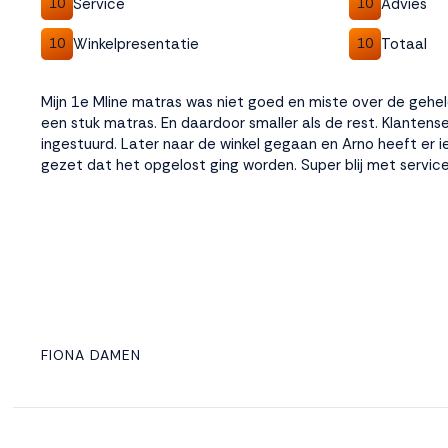
Service
Advies
10
10
Winkelpresentatie
Totaal
10
10
Mijn 1e Mline matras was niet goed en miste over de gehe
een stuk matras. En daardoor smaller als de rest. Klantens
ingestuurd. Later naar de winkel gegaan en Arno heeft er 
gezet dat het opgelost ging worden. Super blij met servic
FIONA DAMEN