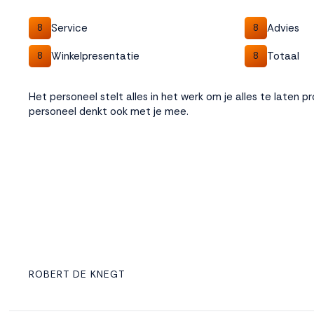
Service
Advies
8
8
Winkelpresentatie
Totaal
8
8
Het personeel stelt alles in het werk om je alles te laten 
personeel denkt ook met je mee.
ROBERT DE KNEGT