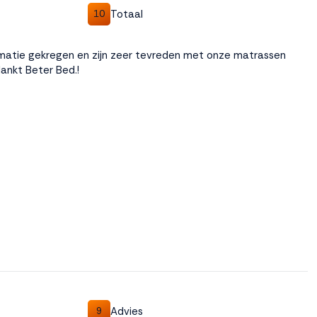
Totaal
10
matie gekregen en zijn zeer tevreden met onze matrassen
ankt Beter Bed.!
Advies
9