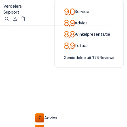
Verdelers
9,0
Service
Support
8,9
Advies
8,8
Winkelpresentatie
8,9
Totaal
Gemiddelde uit 173 Reviews
Advies
7