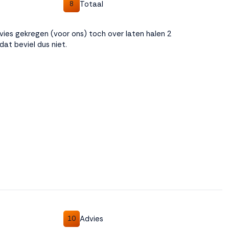
Totaal
8
vies gekregen (voor ons) toch over laten halen 2
dat beviel dus niet.
Advies
10