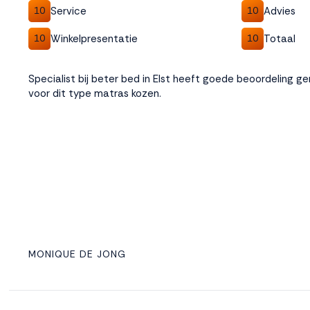
Service
Advies
10
10
Winkelpresentatie
Totaal
10
10
Specialist bij beter bed in Elst heeft goede beoordeling g
voor dit type matras kozen.
MONIQUE DE JONG