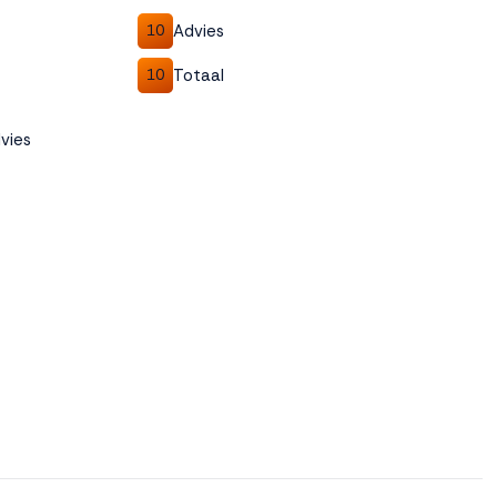
Advies
10
Totaal
10
vies