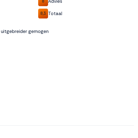
Advies
8
Totaal
8,3
t uitgebreider gemogen