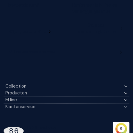
bezorgdatum?
Registreer je M line en
verleng je garantie
Ga naar
Wijzig deze online
productregistratie
M line verdelersportaal
Collection
Producten
M line
Klantenservice
14296 Reviews
8,6