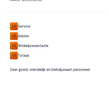
Accepteren
Weigeren
Service
10
Advies
10
Winkelpresentatie
10
Totaal
10
Zeer goed, vriendelijk en behulpzaam personeel.