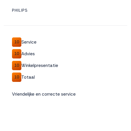
PHILIPS
Service
10
Advies
10
Winkelpresentatie
10
Totaal
10
Vriendelijke en correcte service