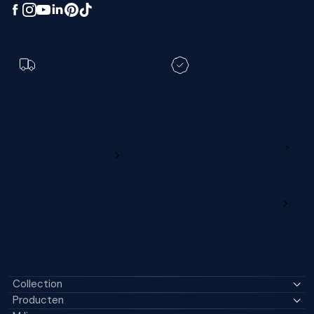
Toch een andere
bezorgdatum?
Registreer je M line en
verleng je garantie
Ga naar
Wijzig deze online
productregistratie
M line verdelersportaal
Collection
Producten