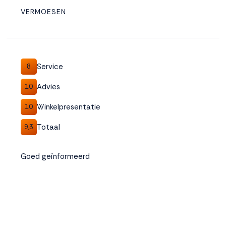
VERMOESEN
Service
8
Advies
10
Winkelpresentatie
10
Totaal
9,3
Goed geïnformeerd