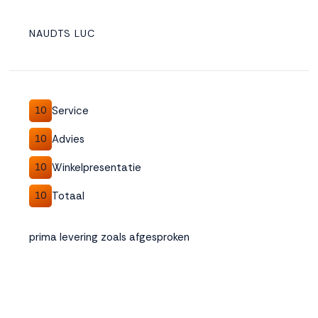
NAUDTS LUC
Service
10
Advies
10
Winkelpresentatie
10
Totaal
10
prima levering zoals afgesproken