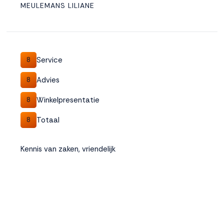
MEULEMANS LILIANE
Service
8
Advies
8
Winkelpresentatie
8
Totaal
8
Kennis van zaken, vriendelijk