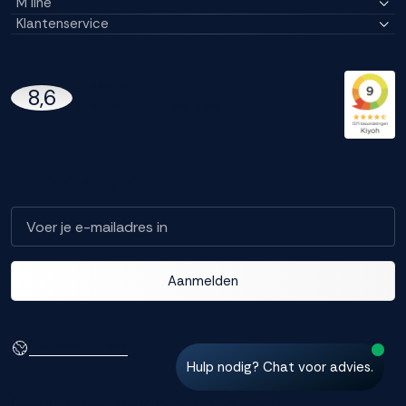
M line
Klantenservice
14296 Reviews
8,6
97% beveelt M line aan
Blijf op de hoogte!
Aanmelden
Nederlands
Frans
Hulp nodig? Chat voor advies.
Copyright
Privacy Policy
Algemene Voorwaarden