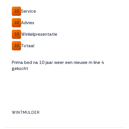
Service
10
Advies
10
Winkelpresentatie
10
Totaal
10
Prima bed na 10 jaar weer een nieuwe m line 4
gekocht
WINTMULDER