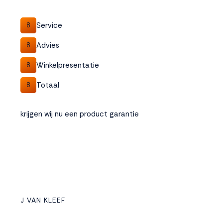
Service
8
Advies
8
Winkelpresentatie
8
Totaal
8
krijgen wij nu een product garantie
J VAN KLEEF