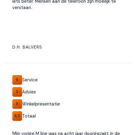
iets beter. Mensen aan de telefoon zijn moeilijk te
verstaan.
D.H. BALVERS
Service
6
Advies
5
Winkelpresentatie
8
Totaal
6,3
Mijn vorige M line was na acht jaar doorgezakt in de