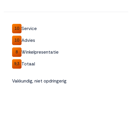
Service
10
Advies
10
Winkelpresentatie
8
Totaal
9,3
Vakkundig, niet opdringerig