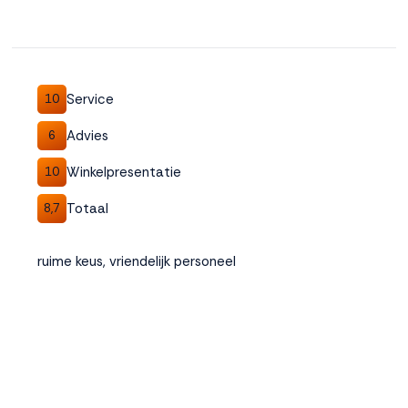
Service
10
Advies
6
Winkelpresentatie
10
Totaal
8,7
ruime keus, vriendelijk personeel