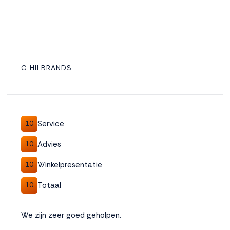
G HILBRANDS
Service
10
Advies
10
Winkelpresentatie
10
Totaal
10
We zijn zeer goed geholpen.