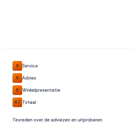
Service
9
Advies
9
Winkelpresentatie
8
Totaal
8,7
Tevreden over de adviezen en uitproberen