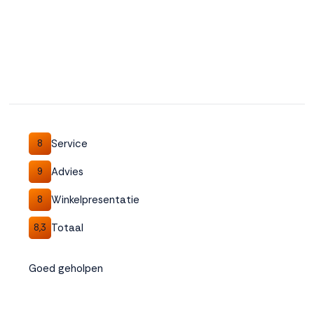
Service
8
Advies
9
Winkelpresentatie
8
Totaal
8,3
Goed geholpen