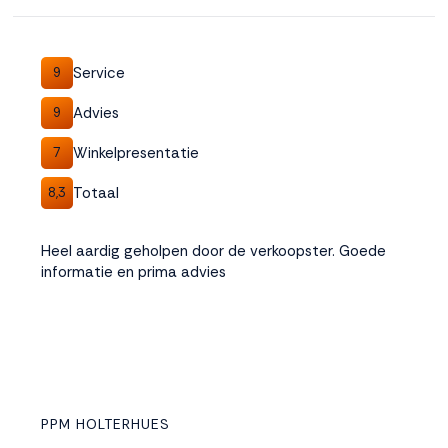
Accepteren
Service
9
Weigeren
Advies
9
Winkelpresentatie
7
Totaal
8,3
Heel aardig geholpen door de verkoopster. Goede
informatie en prima advies
PPM HOLTERHUES