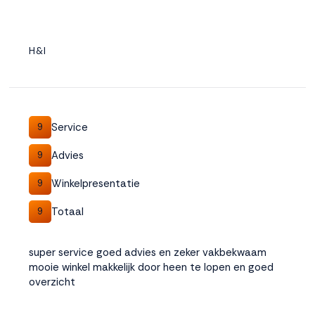
H&I
Service
9
Advies
9
Winkelpresentatie
9
Totaal
9
super service goed advies en zeker vakbekwaam
mooie winkel makkelijk door heen te lopen en goed
overzicht