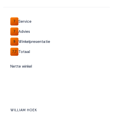
Service
7
Advies
7
Winkelpresentatie
9
Totaal
7,7
Nette winkel
WILLIAM HOEK