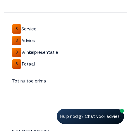
Service
8
Advies
8
Winkelpresentatie
8
Totaal
8
Tot nu toe prima
Hulp nodig? Chat voor advies.