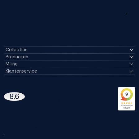
M line verdelersportaal
Collection
Producten
M line
Klantenservice
14296 Reviews
8,6
97% beveelt M line aan
Blijf op de hoogte!