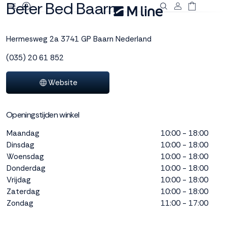
Beter Bed Baarn
Deze site
gebruikt
Hermesweg 2a
3741 GP Baarn
Nederland
cookies
(035) 20 61 852
Website
M line plaatst
functionele,
Openingstijden winkel
analytische en
marketing cookies.
Maandag
10:00 - 18:00
Dankzij functionele
Dinsdag
10:00 - 18:00
cookies werkt de
Woensdag
10:00 - 18:00
website goed, terwijl
Donderdag
10:00 - 18:00
de analytische
Vrijdag
10:00 - 18:00
cookies ons helpen
Zaterdag
10:00 - 18:00
om de website te
verbeteren. Via de
Zondag
11:00 - 17:00
marketing cookies
kunnen we jouw