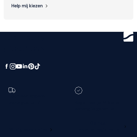
Help mij kiezen
Get ready for
greatness.
Toch een andere
bezorgdatum?
Registreer je M line en
verleng je garantie
Ga naar
Wijzig deze online
productregistratie