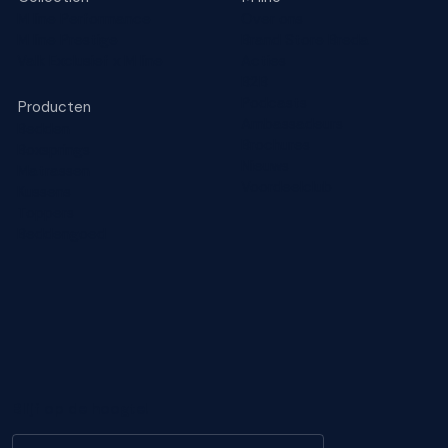
M line Performance
Over ons
M line Prestige
Brand Store Breda
Weigeren
Accepteren
Valk Exclusief x M line
Acties
B2B
Podcasts
Producten
Ambassadeurs
Bedden
Brochures
Boxsprings
Nieuws
Matrassen
Voordeelclub
Kussens
Toppers
Beddengoed
Blijf op de hoogte!