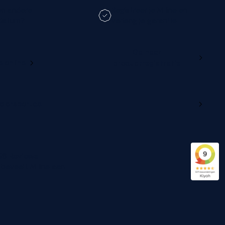
en andere
Registreer je M line en
datum?
verleng je garantie
Ga naar
e online
productregistratie
delersportaal
96 Reviews
beveelt M line aan