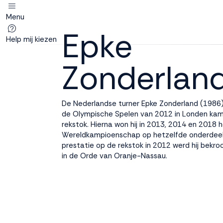
Menu
Deze site
Epke
gebruikt
Help mij kiezen
cookies
Zonderlan
M line plaatst
De Nederlandse turner Epke Zonderland (1986)
functionele,
de Olympische Spelen van 2012 in Londen ka
analytische en
rekstok. Hierna won hij in 2013, 2014 en 2018 
marketing cookies.
Wereldkampioenschap op hetzelfde onderdeel.
Dankzij functionele
prestatie op de rekstok in 2012 werd hij bekro
cookies werkt de
in de Orde van Oranje-Nassau.
website goed, terwijl
de analytische
cookies ons helpen
om de website te
verbeteren. Via de
marketing cookies