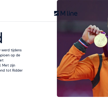
d
 werd tijdens
mpioen op de
het
 Met zijn
ond tot Ridder