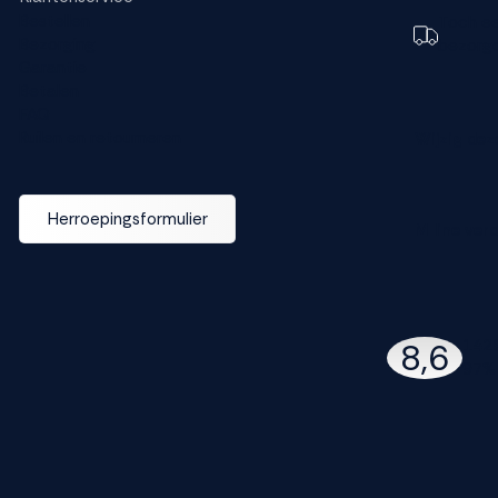
Bestellen
Toch e
Bezorging
bezorg
Garantie
Betalen
FAQ
Ruilen en retourneren
Wijzig dez
Herroepingsformulier
M line ver
142
8,6
97% 