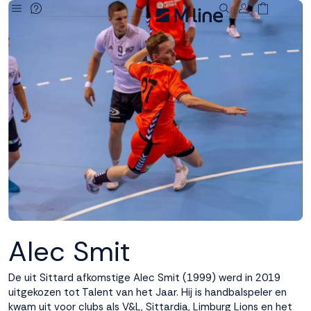
Deze site
gebruikt
cookies
M line plaatst
functionele,
analytische en
marketing cookies.
Dankzij functionele
cookies werkt de
website goed, terwijl
de analytische
Alec Smit
cookies ons helpen
om de website te
verbeteren. Via de
De uit Sittard afkomstige Alec Smit (1999) werd in 2019
marketing cookies
uitgekozen tot Talent van het Jaar. Hij is handbalspeler en
kunnen we jouw
kwam uit voor clubs als V&L, Sittardia, Limburg Lions en het