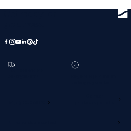
Get ready for
greatness.
Toch een andere
bezorgdatum?
Registreer je M line en
verleng je garantie
Ga naar
Wijzig deze online
productregistratie
M line verdelersportaal