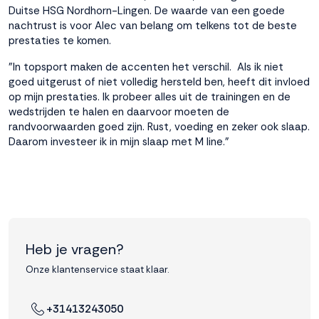
interactie met ons
Duitse HSG Nordhorn-Lingen. De waarde van een goede
binnen en buiten
nachtrust is voor Alec van belang om telkens tot de beste
onze website te
prestaties te komen.
volgen. Dat doen we
"In topsport maken de accenten het verschil. Als ik niet
legitiem en belangrijk,
goed uitgerust of niet volledig hersteld ben, heeft dit invloed
anoniem. Meer
op mijn prestaties. Ik probeer alles uit de trainingen en de
weten? Lees
Bekijk
wedstrijden te halen en daarvoor moeten de
dit overzicht
voor
randvoorwaarden goed zijn. Rust, voeding en zeker ook slaap.
alle
Daarom investeer ik in mijn slaap met M line."
cookieinstellingen en
lees hier onze privacy
policy
. Door te
accepteren geef je
toestemming voor
onze marketing
cookies. Kies je voor
Heb je vragen?
Weigeren? Dan
plaatsen we alleen
Onze klantenservice staat klaar.
functionele en
analytische cookies.
+31413243050