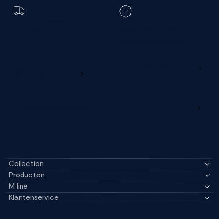
Toch een andere
bezorgdatum?
Registreer je M line en
verleng je garantie
Ga naar
Wijzig deze online
productregistratie
M line verdelersportaal
Collection
Producten
M line
Klantenservice