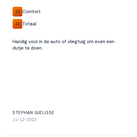
Comfort
10
Accepteren
Totaal
10
Weigeren
Handig voor in de auto of vliegtuig om even een
dutje te doen.
STEPHAN GIELISSE
14-12-2022