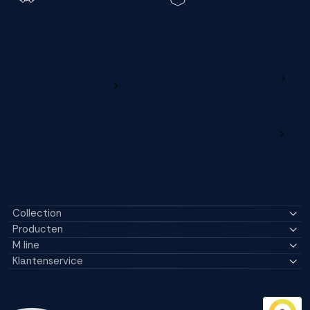
Toch een andere
bezorgdatum?
Registreer je M line en
Accepteren
verleng je garantie
Weigeren
Ga naar
Wijzig deze online
productregistratie
M line verdelersportaal
Collection
Producten
M line
Klantenservice
14296 Reviews