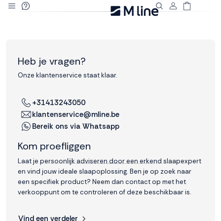
Deze site
gebruikt
cookies
Heb je vragen?
Onze klantenservice staat klaar.
M line plaatst
+31413243050
functionele,
klantenservice@mline.be
analytische en
marketing cookies.
Bereik ons via Whatsapp
Dankzij functionele
Kom proefliggen
cookies werkt de
website goed, terwijl
Laat je persoonlijk adviseren door een erkend slaapexpert
de analytische
en vind jouw ideale slaapoplossing. Ben je op zoek naar
cookies ons helpen
een specifiek product? Neem dan contact op met het
om de website te
verkooppunt om te controleren of deze beschikbaar is.
verbeteren. Via de
marketing cookies
kunnen we jouw
Vind een verdeler