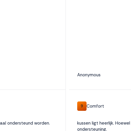
Anonymous
Comfort
9
maal ondersteund worden.
kussen ligt heerlijk. Hoewe
ondersteuning.