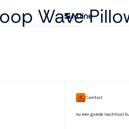
oop Wave Pillo
Comfort
8
nu een goede nachtrust k