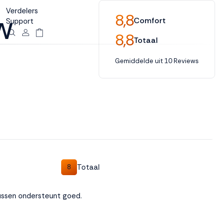
Verdelers
w
8,8
Comfort
Support
8,8
Totaal
Gemiddelde uit 10 Reviews
Totaal
8
ussen ondersteunt goed.