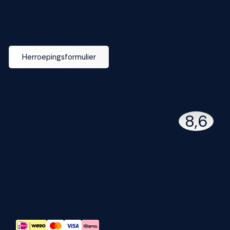
FAQ
Ruilen en retourneren
Wijzig dez
Herroepingsformulier
M line ver
142
8,6
97% 
Copyright
Privac