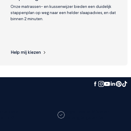
Onze matrassen- en kussenwijzer bieden een duidelijk
stappenplan op weg naar een helder slaapadvies, en dat
binnen 2 minuten.
Help mij kiezen
en andere
Registreer je M line en
datum?
verleng je garantie