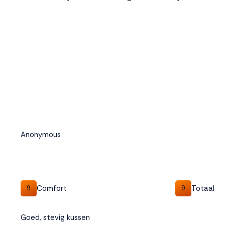
Anonymous
Comfort
Totaal
9
9
Goed, stevig kussen