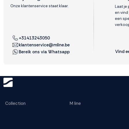
Onze klantenservice staat klaar.
Laat je
en vind
een spe
verkoop
+31413243050
klantenservice@mline.be
Vind e
Bereik ons via Whatsapp
Get ready for greatnes
Collection
M line
M line Performance
Over ons
M line Prestige
Brand Store Breda
Valk Exclusief x M line
Acties
B2B