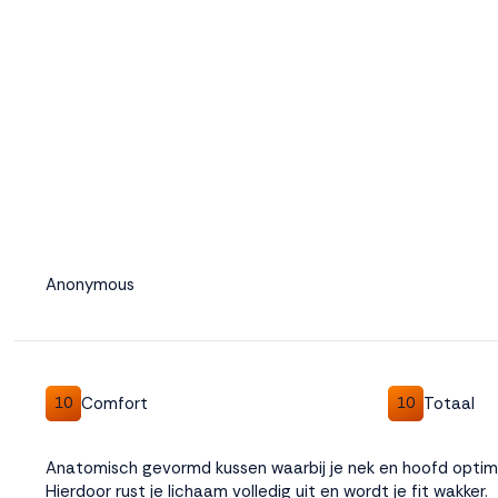
Weigeren
Accepteren
Anonymous
Comfort
Totaal
10
10
Anatomisch gevormd kussen waarbij je nek en hoofd opti
Hierdoor rust je lichaam volledig uit en wordt je fit wakker.