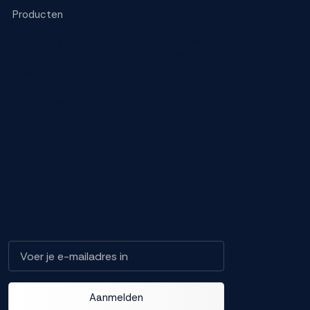
Podcasts
Producten
Ambassadeurs
Bedden
Brochures
Boxsprings
Nieuws
Matrassen
Voordeelclub
Kussens
Toppers
Beddengoed
Blijf op de hoogte!
Aanmelden