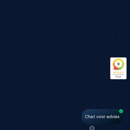
Ga naar
e online
productregistratie
delersportaal
96 Reviews
beveelt M line aan
Chat voor advies
Nederlands
Frans
y Policy
Algemene Voorwaarden