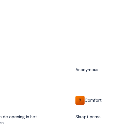
Anonymous
Comfort
9
 en de opening in het
Slaapt prima
en.