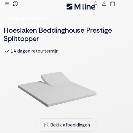
Deze site
Terug naar overzicht
gebruikt
cookies
Hoeslaken Beddinghouse Prestige
Splittopper
14 dagen retourtermijn
M line plaatst
functionele,
analytische en
marketing cookies.
Dankzij functionele
cookies werkt de
website goed, terwijl
de analytische
cookies ons helpen
om de website te
verbeteren. Via de
Bekijk afbeeldingen
marketing cookies
kunnen we jouw