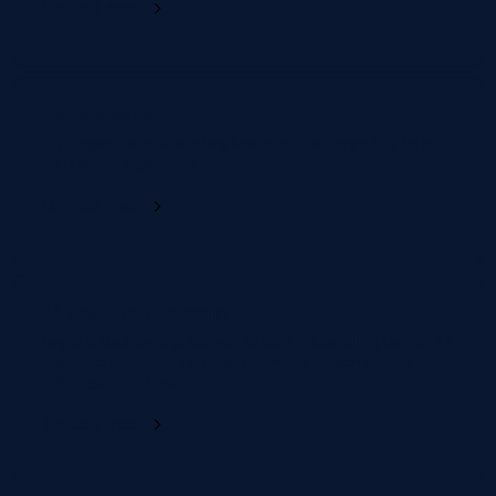
Ontdek meer
Gratis levering
Wij zorgen dat je bestelling kosteloos en zorgvuldig bij je
thuis wordt afgeleverd.
Ontdek meer
14 dagen retourtermijn
Twijfel je toch over je keuze? Je kunt je bestelling binnen 14
dagen retourneren. Zo koop je zonder zorgen en met
volledige zekerheid.
Ontdek meer