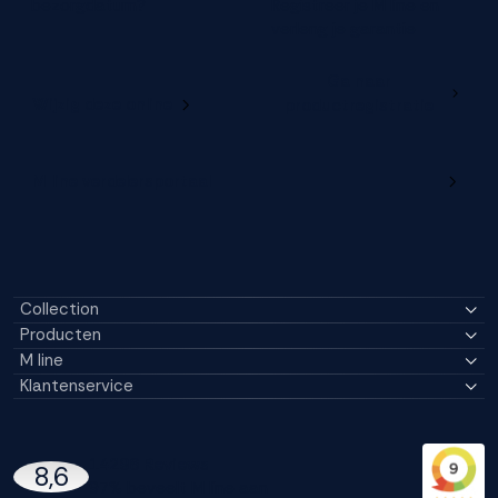
bezorgdatum?
Registreer je M line en
verleng je garantie
Ga naar
Wijzig deze online
productregistratie
M line verdelersportaal
Collection
Producten
M line
Klantenservice
14296 Reviews
8,6
97% beveelt M line aan