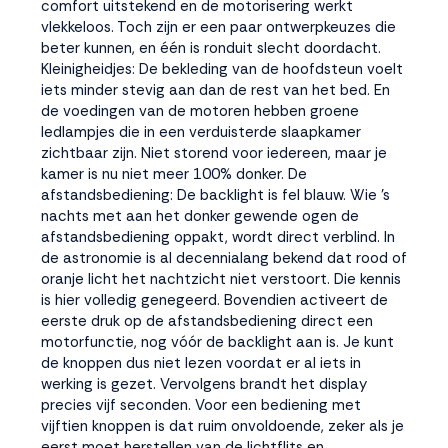
comfort uitstekend en de motorisering werkt
vlekkeloos. Toch zijn er een paar ontwerpkeuzes die
beter kunnen, en één is ronduit slecht doordacht.
Kleinigheidjes: De bekleding van de hoofdsteun voelt
iets minder stevig aan dan de rest van het bed. En
de voedingen van de motoren hebben groene
ledlampjes die in een verduisterde slaapkamer
zichtbaar zijn. Niet storend voor iedereen, maar je
kamer is nu niet meer 100% donker. De
afstandsbediening: De backlight is fel blauw. Wie 's
nachts met aan het donker gewende ogen de
afstandsbediening oppakt, wordt direct verblind. In
de astronomie is al decennialang bekend dat rood of
oranje licht het nachtzicht niet verstoort. Die kennis
is hier volledig genegeerd. Bovendien activeert de
eerste druk op de afstandsbediening direct een
motorfunctie, nog vóór de backlight aan is. Je kunt
de knoppen dus niet lezen voordat er al iets in
werking is gezet. Vervolgens brandt het display
precies vijf seconden. Voor een bediening met
vijftien knoppen is dat ruim onvoldoende, zeker als je
eerst moet herstellen van de lichtflits en