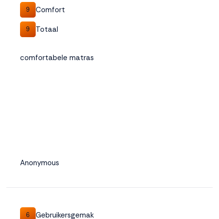
Comfort
9
Totaal
9
comfortabele matras
Anonymous
Gebruikersgemak
6