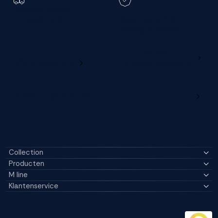
Toch een andere
bezorgdatum?
Registreer je M line en
verleng je garantie
Ga naar
Wijzig deze online
productregistratie
M line verdelersportaal
Collection
Producten
M line
Klantenservice